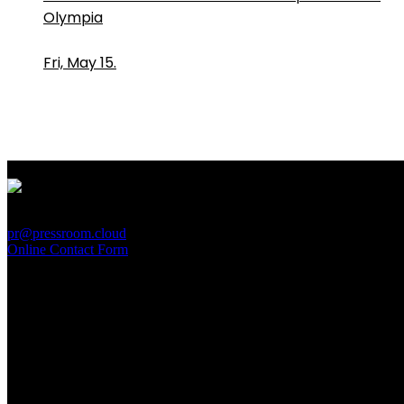
Olympia
Fri, May 15.
PressRoom
pr@pressroom.cloud
Online Contact Form
MAGAZINE