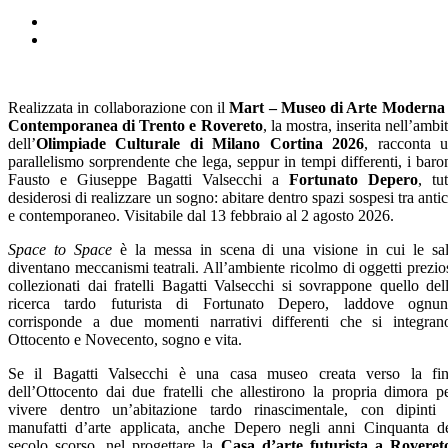
Realizzata in collaborazione con il
Mart – Museo di Arte Moderna
Contemporanea di Trento e Rovereto
, la mostra, inserita nell’ambi
dell’
Olimpiade Culturale di Milano Cortina 2026
, racconta 
parallelismo sorprendente che lega, seppur in tempi differenti, i baro
Fausto e Giuseppe Bagatti Valsecchi a
Fortunato Depero
, tut
desiderosi di realizzare un sogno: abitare dentro spazi sospesi tra anti
e contemporaneo. Visitabile dal 13 febbraio al 2 agosto 2026.
Space to Space
è la messa in scena di una visione in cui le sa
diventano meccanismi teatrali. All’ambiente ricolmo di oggetti prezio
collezionati dai fratelli Bagatti Valsecchi si sovrappone quello del
ricerca tardo futurista di Fortunato Depero, laddove ognu
corrisponde a due momenti narrativi differenti che si integran
Ottocento e Novecento, sogno e vita.
Se il Bagatti Valsecchi è una casa museo creata verso la fi
dell’Ottocento dai due fratelli che allestirono la propria dimora p
vivere dentro un’abitazione tardo rinascimentale, con dipinti
manufatti d’arte applicata, anche Depero negli anni Cinquanta d
secolo scorso, nel progettare la
Casa d’arte futurista a Roveret