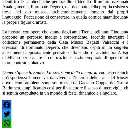
identifica le caratteristiche per stabilire l’identità di un’arte nazional
Analogamente, Fortunato Depero, nel declinare della propria esistenz
trova nel suo museo, architettonicamente lontano dal propr
linguaggio, l’occasione di consacrare, in quella cornice magniloquent
la propria figura d’artista.
La mostra, con opere che vanno dagli anni Trenta agli anni Cinquant
propone un percorso inedito e sorprendente, facendo interagire 
collezione permanente della Casa Museo Bagatti Valsecchi e 
creazioni di Fortunato Depero, che diventano ospiti in un singola
allestimento appositamente pensato dallo studio di architettura A-Fa
di Milano per esaltare la collocazione spazio temporale di opere d’ar
in un contesto abitativo.
Depero Space to Space. La creazione della memoria
vuol essere anc
un’esperienza immersiva da vivere all’interno delle sale del Muse
dove alcuni ambienti sono sonorizzati da Gaetano Cappa, dell’Istitu
Barlumen, amplificando così per il visitatore il senso di meraviglia c
si sentirà catapultato in un mondo di festa, dinamico e singolare.
Facebook
Twitter