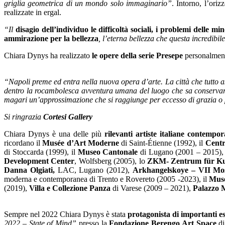
griglia geometrica di un mondo solo immaginario”
. Intorno, l’oriz
realizzate in ergal.
“Il
disagio dell’individuo le difficoltà sociali, i problemi delle 
ammirazione per la bellezza
, l’eterna bellezza che questa incredibile
Chiara Dynys ha realizzato
le opere della serie Presepe
personalmen
“Napoli preme ed entra nella nuova opera d’arte. La città che tutto 
dentro la rocambolesca avventura umana del luogo che sa conservare l
magari un’approssimazione che si raggiunge per eccesso di grazia o pe
Si ringrazia
Cortesi Gallery
Chiara Dynys è una delle più
rilevanti artiste italiane contempo
ricordano il
Musée d’Art Moderne
di Saint-Étienne (1992), il
Centr
di Stoccarda (1999), il
Museo Cantonale
di Lugano (2001 – 2015),
Development Center
, Wolfsberg (2005), lo
ZKM- Zentrum für Ku
Danna Olgiati,
LAC, Lugano (2012),
Arkhangelskoye – VII Mo
moderna e contemporanea di Trento e Rovereto (2005 -2023), il
Muse
(2019),
Villa e Collezione Panza
di Varese (2009 – 2021),
Palazzo 
Sempre nel 2022 Chiara Dynys è stata
protagonista di importanti es
2022 – State of Mind”
presso la
Fondazione Berengo Art Space
di