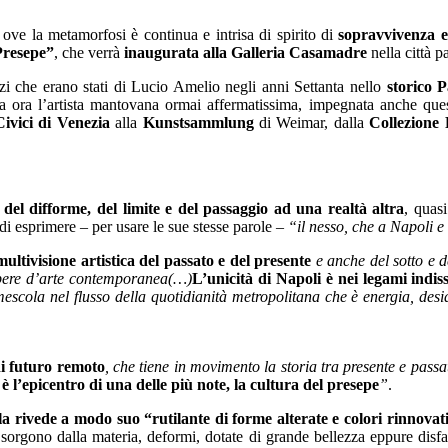
, ove la metamorfosi è continua e intrisa di spirito di
sopravvivenza e
“Presepe”
, che verrà
inaugurata alla Galleria Casamadre
nella città 
pazi che erano stati di Lucio Amelio negli anni Settanta nello
storico 
a ora l’artista mantovana ormai affermatissima, impegnata anche que
ivici di Venezia
alla
Kunstsammlung
di Weimar, dalla
Collezione
a del difforme, del limite e del passaggio ad una realtà altra
, quas
di esprimere – per usare le sue stesse parole –
“il nesso, che a Napoli e
multivisione artistica del passato e del presente
e anche del sotto e 
 opere d’arte contemporanea(…)
L’unicità di Napoli è nei legami indisso
i mescola nel flusso della quotidianità metropolitana che è energia, 
di futuro remoto
, che tiene in movimento la storia tra presente e passa
l’epicentro di una delle più note, la cultura del presepe
”
.
la rivede a modo suo “rutilante di forme alterate e colori rinnovat
 sorgono dalla materia, deformi, dotate di grande bellezza eppure disfa