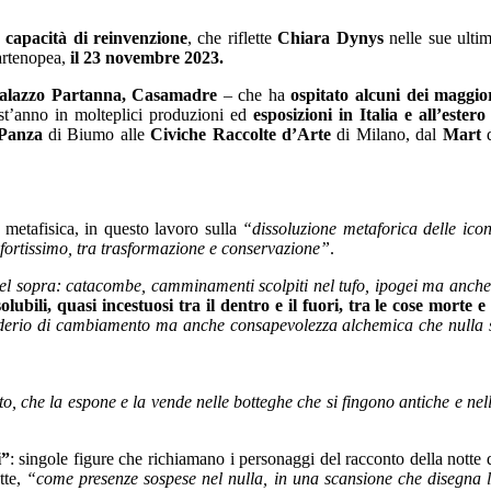
 capacità di reinvenzione
, che riflette
Chiara Dynys
nelle sue ulti
partenopea,
il 23 novembre 2023.
Palazzo Partanna, Casamadre
– che ha
ospitato alcuni dei maggio
st’anno in molteplici produzioni ed
esposizioni in Italia e all’estero
 Panza
di Biumo alle
Civiche Raccolte d’Arte
di Milano, dal
Mart
d
i metafisica, in questo lavoro sulla
“dissoluzione metaforica delle ico
 fortissimo, tra trasformazione e conservazione”
.
del sopra: catacombe, camminamenti scolpiti nel tufo, ipogei ma anche
lubili, quasi incestuosi tra il dentro e il fuori, tra le cose morte e 
desiderio di cambiamento ma anche consapevolezza alchemica che nulla 
to, che la espone e la vende nelle botteghe che si fingono antiche e nel
i”
: singole figure che richiamano i personaggi del racconto della notte 
tte,
“come presenze sospese nel nulla, in una scansione che disegna 