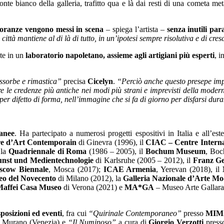
zonte bianco della galleria, trafitto qua e là dai resti di una cometa met
minoranze vengono messi in scena
– spiega l’artista –
senza inutili pa
 città mantiene al di là di tutto, in un’ipotesi sempre risolutiva e di cres
te in un
laboratorio napoletano, assieme agli artigiani più esperti
, 
assorbe e rimastica”
precisa
Cicelyn
.
“Perciò anche questo presepe imp
e credenze più antiche nei modi più strani e imprevisti della modernit
r difetto di forma, nell’immagine che si fa di giorno per disfarsi dura
ranee
. Ha partecipato a numerosi progetti espositivi in Italia e all’est
e d’Art Contemporain
di Ginevra (1996), il
CIAC – Centre Intern
 la
Quadriennale di Roma
(1986 – 2005), il
Bochum Museum
, Boc
nst und Medientechnologie
di Karlsruhe (2005 – 2012), il
Franz G
scow Biennale
, Mosca (2017);
ICAE Armenia
, Yerevan (2018), il
o del Novecento
di Milano (2012), la
Galleria Nazionale d’Arte 
Maffei Casa Museo
di Verona (2021) e
MA*GA
– Museo Arte Gallarat
posizioni ed eventi
, fra cui
“Quirinale Contemporaneo”
presso
MIM
 Murano (Venezia) e
“Il Numinoso”
a cura di
Giorgio Verzotti
pres