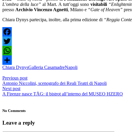
L’ombra della luce”
al Mart. A tutt’oggi sono
visitabili
“Enlighteni
presso
Archivio Vincenzo Agnetti
, Milano e
“Gate of Heaven”
pres
Chiara Dynys partecipa, inoltre, alla prima edizione di
“Reggia Cont
Facebook
Twitter
WhatsApp
Chiara Dynys
Galleria Casamadre
Napoli
Share
Previous post
Antonio Niccolini, scenografo dei Reali Teatri di Napoli
Next post
A Firenze nasce TÅG: il bistrot all’interno del MUSEO HZERO
No Comments
Leave a reply