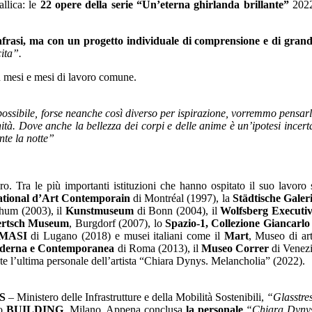
allica: le
22 opere della serie “Un’eterna ghirlanda brillante”
2022
rafrasi, ma con un progetto individuale di comprensione e di gran
cita”.
in mesi e mesi di lavoro comune.
ossibile, forse neanche così diverso per ispirazione, vorremmo pensar
à. Dove anche la bellezza dei corpi e delle anime è un’ipotesi incert
nte la notte”
ero. Tra le più importanti istituzioni che hanno ospitato il suo lavoro 
ational d’Art Contemporain
di Montréal (1997), la
Städtische Galer
hum (2003), il
Kunstmuseum
di Bonn (2004), il
Wolfsberg Executi
ertsch Museum
, Burgdorf (2007), lo
Spazio-1, Collezione Giancarlo
MASI
di Lugano (2018) e musei italiani come il
Mart
, Museo di ar
Moderna e Contemporanea
di Roma (2013), il
Museo Correr
di Venez
e l’ultima personale dell’artista “Chiara Dynys. Melancholia” (2022).
S
– Ministero delle Infrastrutture e della Mobilità Sostenibili,
“Glasstre
so
BUILDING
, Milano. Appena conclusa
la personale
“Chiara Dyny