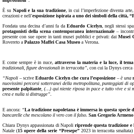
improbabili”
.
È su
Napoli e la sua tradizione
, in cui l’imperfezione diventa arte
creazioni e nell’
esposizione ispirata a uno dei simboli della città, 
Fondata una decina d’anni fa da
Eduardo Cicelyn
, negli stessi s
protagonisti della scena contemporanea internazionale
– incontr
presente con sue opere in tanti musei pubblici e privati: dai
Musei C
Rovereto a
Palazzo Maffei Casa Museo
a Verona.
E come sempre è in nuce,
attraverso la materia e la luce, il tem
tradizionali, figure devozionali in terracotta”
, con cui la Dynys cerca 
“Napoli
– scrive
Eduardo Cicelyn che cura l’esposizione
–
è una
nuovissimi percorsi sotterranei della metropolitana, punteggiati di
presente palpitante
, (…) qui niente riposa in pace e tutto vive e s
crea e nulla si distrugge”
.
E ancora:
“
La tradizione napoletana è immersa in questa specie 
bancarelle che mescolano il vero con il falso.
San Gregorio Armeno è 
Chiara Dynys appassionata di Napoli
riprende questa tradizione e 
Natale (
15 opere della serie “Presepe”
2023 in terracotta smaltata)