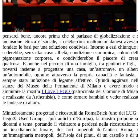
pensarci bene, ancora prima che si parlasse di globalizzazione e 
inclusione etnica e sociale, i celeberrimi mattoncini danesi aveva
fondato le basi per una soluzione condivisa. Intorno a essi chiunque 
sederebbe, senza far caso all’età, condizione economica, colore del
pigmentazione corporea, e condividerebbe il piacere di crea
qualcosa. E anche nel piccolo di una famiglia, tra genitori e figli, 
trovarsi insieme a progettare una casa, un’astronave, un alber
un’automobile, ognuno attraverso la propria capacità e fantasia,
sempre stata un’azione di legame affettivo. Quindi aggirarsi nel
stanze del Museo della Permanente di Milano e avere modo 
ammirare la mostra
I Love LEGO
(patrocinata del Comune di Mila
e realizzata da Arthemisia), è come tornare bambini e veder realizza
le fantasie di allora.
Minuziosamente progettati e ricostruiti da RomaBrick (uno dei LUG
Lego® User Group – più antichi d’Europa), la mostra propone s
diorami a tema, portando il visitatore a perdersi nella ricostruzione 
un insediamento lunare, dei fori imperiali dell’antica Roma, 
un’immaginaria metropoli, dell’isola dei pirati, di un castello e di 