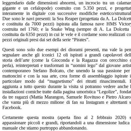
leggendario dalle dimensioni abnormi, un incrocio tra un calama
gigante e un cefalopode) costruito con 5.350 pezzi, e progetta
interamente in digitale con successive modifiche estetico/struttural
Due sono le navi presenti: la Sea Reaper (progettata da A. La Dolcet
e costituita da 7000 pezzi) ispirata alla famosa nave HMS Victor
costruita nel 1760; e la Snake Wing (sempre di A. La Dolcetta
costituita da 6350 pezzi) in cui le vele e il cordame sono realizzati c
pezzi originali presi dai set della serie “Pirates”.
Questi sono solo due esempi dei diorami presenti, ma vale la pe
segnalare anche gli iconici 12 oli ispirati a grandi capolavori del
storia dell’arte (come la Gioconda e la Ragazza con orecchino 
perla), reinterpretati e trasformati in “uomini lego” dal giovane artis
contemporaneo Stefano Bolcato, che unendo la sua passione per
mattoncini e con la sua arte, crea forme di assemblaggio ispirate 
particolare modo dal “magnetismo” dei ritratti rinascimentali. 
aggiunta a tutto questo durante la visita si potranno vedere anche 
installazioni comiche tratte dalla pagina umoristica “Legolize”, fonda
da tre ragazzi (Mattia Marangon, Samuele Rovituso e Pietro Alcaro
che vanta più di mezzo milione di fan su Instagram e altrettanti 
Facebook.
Certamente questa mostra (aperta fino al 2 febbraio 2020) 
appassionare piccoli e grandi, riportandoli a una dimensione ludica
manuale che stiamo purtroppo abbandonando.