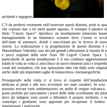
architetti e ingegneri.
C’è da perdersi veramente nell’osservare questi diorami, posti in spa
che coprono due o tre metri quadri ognuno. A esempio il plastico d
titolo “Classic Space” riproduce un insediamento minerario lunar
immaginandolo in un futuristico scenario dove l’uomo si avva
dell’aiuto di astronavi, droidi e macchinari per la ricerca di nuo
risorse. La realizzazione e la progettazione di questo diorama è 
Massimiliano Valentini, uno dei più grandi collezionisti al mondo di s
e pezzi originali della serie Anni ‘80 Lego® Classic Space. 
particolarità di questa installazione è il suo continuo aggiornament
infatti di volta in volta si arricchisce di nuovi elementi unici e irripetibi
creati dal costruttore, che trae ispirazione oltre che dalla serie origina
anche dalle più importanti saghe di fantascienza cinematografiche.
Proseguendo nella visita ci si trova al cospetto dell’installazio
dedicata ai pirati e alle loro avventure nei mari caraibici. In essa 
possono trovare varie ambientazioni: un atollo di origine vulcanica, 
posto perfetto per nascondere i tesori delle mille scorribande dei pirat
dove gli indigeni sono pronti a difendere il proprio territorio, e n
contempo i gendarmi sono appostati per recuperare il bottino
imprigionare i malviventi.