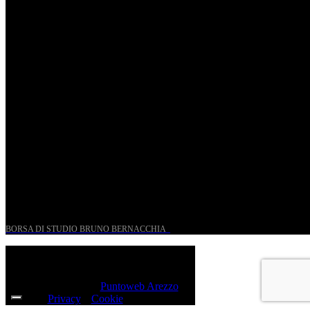
St. Matthew Passion according to Onofri
Sun, April 6.
Romantic Florence goes on tour!
Thu, January 29.
UN PROGETTO PER I GIOVANI STORICI
BORSA DI STUDIO BRUNO BERNACCHIA
@ 2026 PressRoom – All Rights Reserved.
Sito realizzato da
Puntoweb Arezzo
Privacy
e
Cookie
Policy