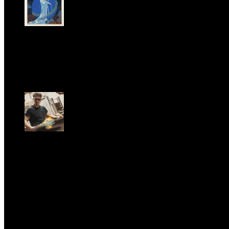
LA PRINCIPESSA E LA GUERRIERA. Ovvero, di chi
parliamo quando parliamo di Turandot?
Sun, June 28.
GARBO acquisisce Alex Signoretti, eccellenza
contemporanea del vetro di Murano
Sat, April 11.