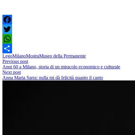
Facebook
Twitter
WhatsApp
Lego
Milano
Mostra
Museo della Permanente
Share
Previous post
Anni 60 a Milano, storia di un miracolo economico e culturale
Next post
Anna Maria Sarra: nulla mi dà felicità quanto il canto