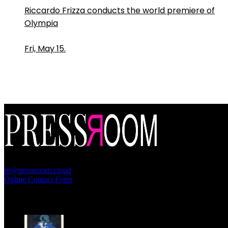
Riccardo Frizza conducts the world premiere of
Olympia
Fri, May 15.
PressRoom
pr@pressroom.cloud
Online Contact Form
MAGAZINE