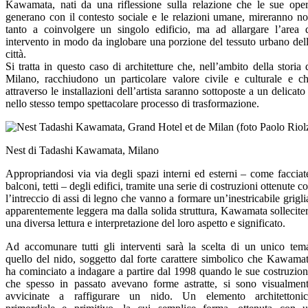
Kawamata, nati da una riflessione sulla relazione che le sue ope
generano con il contesto sociale e le relazioni umane, mireranno n
tanto a coinvolgere un singolo edificio, ma ad allargare l’area 
intervento in modo da inglobare una porzione del tessuto urbano del
città.
Si tratta in questo caso di architetture che, nell’ambito della storia 
Milano, racchiudono un particolare valore civile e culturale e c
attraverso le installazioni dell’artista saranno sottoposte a un delicato
nello stesso tempo spettacolare processo di trasformazione.
Nest di Tadashi Kawamata, Milano
Appropriandosi via via degli spazi interni ed esterni – come facciat
balconi, tetti – degli edifici, tramite una serie di costruzioni ottenute c
l’intreccio di assi di legno che vanno a formare un’inestricabile grigli
apparentemente leggera ma dalla solida struttura, Kawamata sollecite
una diversa lettura e interpretazione del loro aspetto e significato.
Ad accomunare tutti gli interventi sarà la scelta di un unico tem
quello del nido, soggetto dal forte carattere simbolico che Kawama
ha cominciato a indagare a partire dal 1998 quando le sue costruzion
che spesso in passato avevano forme astratte, si sono visualmen
avvicinate a raffigurare un nido. Un elemento architettoni