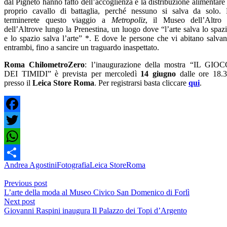
dal Pigneto hanno fatto dell’accoglienza e la distribuzione alimentare 
proprio cavallo di battaglia, perché nessuno si salva da solo.
terminerete questo viaggio a
Metropoliz
, il Museo dell’Altro
dell’Altrove lungo la Prenestina, un luogo dove “l’arte salva lo spaz
e lo spazio salva l’arte” *. E dove le persone che vi abitano salva
entrambi, fino a sancire un traguardo inaspettato.
Roma ChilometroZero
: l’inaugurazione della mostra “IL GIO
DEI TIMIDI” è prevista per mercoledì
14 giugno
dalle ore 18.
presso il
Leica Store Roma
. Per registrarsi basta cliccare
qui
.
Facebook
Twitter
WhatsApp
Andrea Agostini
Fotografia
Leica Store
Roma
Share
Previous post
L’arte della moda al Museo Civico San Domenico di Forlì
Next post
Giovanni Raspini inaugura Il Palazzo dei Topi d’Argento