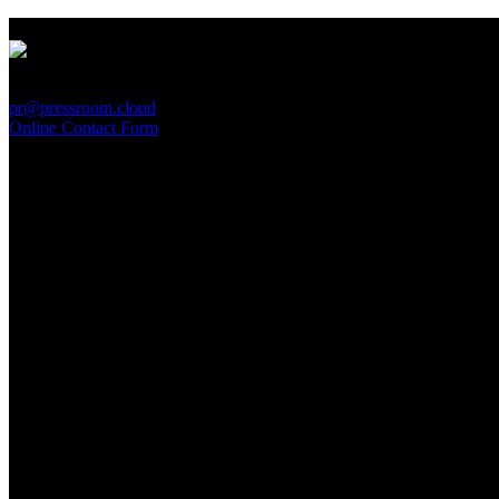
PressRoom
pr@pressroom.cloud
Online Contact Form
MAGAZINE
LA PRINCIPESSA E LA GUERRIERA. Ovvero, di chi
parliamo quando parliamo di Turandot?
Sun, June 28.