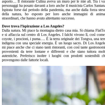
asporto… Il ristorante Culina aveva un muro per le mie ali. Tra i va
personaggi ha posato davanti a loro anche il musicista Carlos Santan
Ispirata forse dal periodo della pandemia, ma anche dalla forza stes
della natura, ho esposto per loro anche immagini di anima
straordinari, che hanno avuto altrettanto successo.
Dove trova l’ispirazione a Los Angeles?
Dalla natura. Mi piace la montagna dietro casa mia. Si chiama FlatT
e si affaccia sul centro di Los Angeles. I falchi vivono lì, così come
coyote, i procioni, i puma…. È la terra originale dei Tongva, una ter
indigena con una speciale energia. È un luogo sacro. Di Los Angel
mi piace anche che ci siano tanti ristoranti, con così tante gastronom
provenienti da terre lontane e differenti e che siano tuttora mol
autentiche. Preferisco inoltre i luoghi con prodotti sostenibili c
provengono dalle fattorie locali.