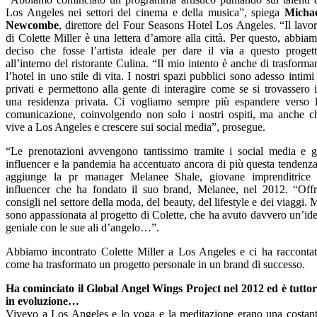
Los Angeles nei settori del cinema e della musica”, spiega
Micha
Newcombe
, direttore del Four Seasons Hotel Los Angeles. “Il lavo
di Colette Miller è una lettera d’amore alla città. Per questo, abbia
deciso che fosse l’artista ideale per dare il via a questo proget
all’interno del ristorante Culina. “Il mio intento è anche di trasforma
l’hotel in uno stile di vita. I nostri spazi pubblici sono adesso intimi
privati e permettono alla gente di interagire come se si trovassero 
una residenza privata. Ci vogliamo sempre più espandere verso 
comunicazione, coinvolgendo non solo i nostri ospiti, ma anche c
vive a Los Angeles e crescere sui social media”, prosegue.
“Le prenotazioni avvengono tantissimo tramite i social media e g
influencer e la pandemia ha accentuato ancora di più questa tendenz
aggiunge la pr manager Melanee Shale, giovane imprenditrice
influencer che ha fondato il suo brand, Melanee, nel 2012. “Off
consigli nel settore della moda, del beauty, del lifestyle e dei viaggi. 
sono appassionata al progetto di Colette, che ha avuto davvero un’id
geniale con le sue ali d’angelo…”.
Abbiamo incontrato Colette Miller a Los Angeles e ci ha racconta
come ha trasformato un progetto personale in un brand di successo.
Ha cominciato il Global Angel Wings Project nel 2012 ed è tutto
in evoluzione…
Vivevo a Los Angeles e lo yoga e la meditazione erano una costan