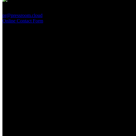
PressRoom
pr@pressroom.cloud
Online Contact Form
MAGAZINE
LA PRINCIPESSA E LA GUERRIERA. Ovvero, di chi
parliamo quando parliamo di Turandot?
Sun, June 28.