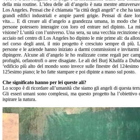
della mia routine. L’idea delle ali d’angelo è nata mentre attraversa
Los Angeles. Pensai che è chiamata “la città degli angeli” e che ha tan
grandi edifici industriali e ampie pareti grigie. Pensai di dare lo
vita… E di creare ali d’angelo a grandezza umana, in modo che 
persone potessero interagire con loro ed entrare nel dipinto. La m
visione? L’unità con l’universo. Una sera, su una vecchia recinzione 
acciaio nel centro di Los Angeles ho dipinto le mie prime ali: da allor
nel corso degli anni, il mio progetto è cresciuto sempre di più. 
persone e le aziende hanno iniziato a darmi commissioni e invitarmi
dipingere. Alcune ali d’angelo le ho realizzate come regali per cam
profughi, orfanotrofi o aree disagiate. Le ali del Burj Khalifa a Duba
‘edificio più alto del mondo sono invece sulle finestre del 124esimo
125esimo piano; le ho fatte stampare e poi dipinte a mano sul posto.
Che significato hanno per lei queste ali?
Lo scopo è di ricordare all’umanità che siamo gli angeli di questa terr
Gli esseri umani sono complessi, ma questo progetto ha l’obiettivo 
ispirare la natura.