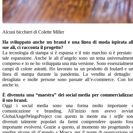
Alcuni bicchieri di Colette Miller
Ha sviluppato anche un brand e una linea di moda ispirata al
sue ali, ci racconta il progetto?
La tecnologia di stampa si è espansa e il mio marchio si è prestato
tale espansione. Anche le ali d’angelo sono un tema universalmen
compreso e io ne ho sviluppata una mia versione. Sono essenzialmen
campi di colore astratti. Ho lavorato su un prodotto di foulard e u
linea di stampa durante la pandemia. La vendita al dettaglio
deragliata e molte persone sono passate all’e-commerce. Con lo
anche io.
È divenuta una “maestra” dei social media per commercializza
il suo brand.
Oggi i social media sono una forma molto importante d
comunicazione e branding. All’inizio non avevo avviat
GlobalAngelWingsProject con questo in mente ma i
selfie
son
divenuti talmente popolari da farmi comprendere quanto fos
importante evolversi. Grazie a questo, al momento sto progettando 
spedire alcune ali d’angelo a Mosca, per il ponte di osservazione p