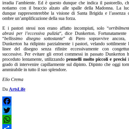
irradia l’ambiente. Ed è questo dunque che indica il pastorello, c
notiamo con il braccio alzato alle spalle della Madonna. La lu
dunque rappresenterebbe la visione di Santa Brigida e l’assenza 
ombre un’amplificazione della sua forza.
E i pastori stessi non erano affatto incompiuti, solo “
orribilmen
abrasi per l’eccessiva pulizia
“, ​​dice Dunkerton. Fortunatamente 
“
bellissimo disegno sottostante
” di Piero sopravvive ancora,
Dunkerton ha ridipinto parzialmente i pastori, velando sottilmente 
linee del disegno senza rifinire eccessivamente con congettu
successive. Per evitare gli errori commessi in passato Dunkerton 
proceduto lentamente, utilizzando
pennelli molto piccoli e precisi
i
grado di intervenire capillarmente sul dipinto. Dipinto che oggi tor
ammirabile in tutto il suo splendore.
Elio Crema
Da
ArtsLife
Facebook
Twitter
WhatsApp