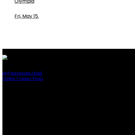
Olympia
Fri, May 15.
PressRoom
pr@pressroom.cloud
Online Contact Form
MAGAZINE