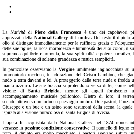
La
Natività
di
Piero della Francesca
è uno dei capolavori p
apprezzati della
National Gallery
di
Londra.
Del resto il dipinto 
olio si distingue immediatamente per la raffinata grazia e l’eloquen
delle sue figure, la ricca morbidezza e luminosità dei suoi colori, il s
supremo equilibrio e armonia, la sua spiritualità e potere narrativo, 
sua combinazione di solenne grandezza e rustica semplicità.
In particolare osserviamo la
Vergine
umilmente inginocchiata su 
promontorio roccioso, in adorazione del
Cristo
bambino, che gia
nudo a terra davanti a lei. A proteggerlo dalla terra nuda e fredda 
manto azzurro. Le sue braccia si protendono verso di lei, come nel
visione di
Santa Brigida
, mentre gli angeli forniscono 
accompagnamento musicale polifonico. Dietro di loro, il terre
scende attraverso un tortuoso paesaggio umbro. Due pastori, l’anzia
Giuseppe e un bue e un asino sono testimoni della scena, la quale
ispirata alla visione miracolosa di santa Brigida di Svezia.
L’opera fu acquistata dalla National Gallery nel 1874 nonostan
versasse in
pessime condizione conservative
. Il pannello di legno e
rotto, il dipinto era molto macchiato, i pastori avevano subito u