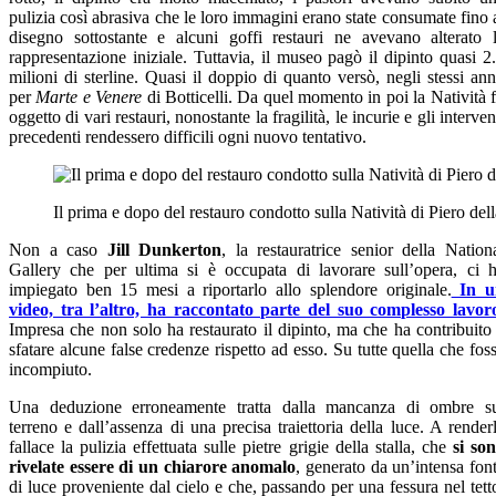
pulizia così abrasiva che le loro immagini erano state consumate fino 
disegno sottostante e alcuni goffi restauri ne avevano alterato 
rappresentazione iniziale. Tuttavia, il museo pagò il dipinto quasi 2
milioni di sterline. Quasi il doppio di quanto versò, negli stessi ann
per
Marte e Venere
di Botticelli. Da quel momento in poi la Natività 
oggetto di vari restauri, nonostante la fragilità, le incurie e gli interven
precedenti rendessero difficili ogni nuovo tentativo.
Il prima e dopo del restauro condotto sulla Natività di Piero del
Non a caso
Jill Dunkerton
, la restauratrice senior della Nation
Gallery che per ultima si è occupata di lavorare sull’opera, ci 
impiegato ben 15 mesi a riportarlo allo splendore originale.
In u
video, tra l’altro, ha raccontato parte del suo complesso lavor
Impresa che non solo ha restaurato il dipinto, ma che ha contribuito
sfatare alcune false credenze rispetto ad esso. Su tutte quella che fos
incompiuto.
Una deduzione erroneamente tratta dalla mancanza di ombre s
terreno e dall’assenza di una precisa traiettoria della luce. A render
fallace la pulizia effettuata sulle pietre grigie della stalla, che
si so
rivelate essere di un chiarore anomalo
, generato da un’intensa fon
di luce proveniente dal cielo e che, passando per una fessura nel tett