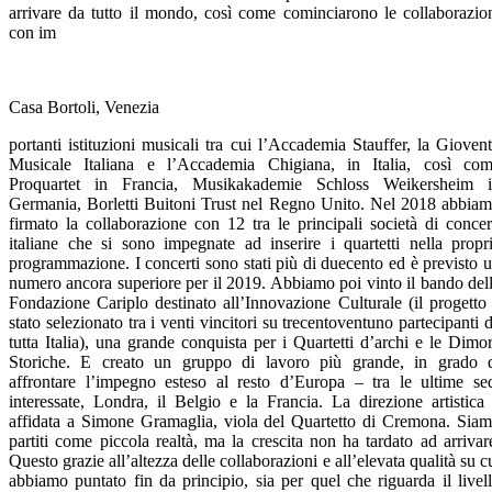
arrivare da tutto il mondo, così come cominciarono le collaborazio
con im
Casa Bortoli, Venezia
portanti istituzioni musicali tra cui l’Accademia Stauffer, la Gioven
Musicale Italiana e l’Accademia Chigiana, in Italia, così co
Proquartet in Francia, Musikakademie Schloss Weikersheim 
Germania, Borletti Buitoni Trust nel Regno Unito. Nel 2018 abbia
firmato la collaborazione con 12 tra le principali società di concer
italiane che si sono impegnate ad inserire i quartetti nella propr
programmazione. I concerti sono stati più di duecento ed è previsto 
numero ancora superiore per il 2019. Abbiamo poi vinto il bando del
Fondazione Cariplo destinato all’Innovazione Culturale (il progetto
stato selezionato tra i venti vincitori su trecentoventuno partecipanti 
tutta Italia), una grande conquista per i Quartetti d’archi e le Dimo
Storiche. E creato un gruppo di lavoro più grande, in grado 
affrontare l’impegno esteso al resto d’Europa – tra le ultime se
interessate, Londra, il Belgio e la Francia. La direzione artistica
affidata a Simone Gramaglia, viola del Quartetto di Cremona. Sia
partiti come piccola realtà, ma la crescita non ha tardato ad arrivar
Questo grazie all’altezza delle collaborazioni e all’elevata qualità su c
abbiamo puntato fin da principio, sia per quel che riguarda il livel