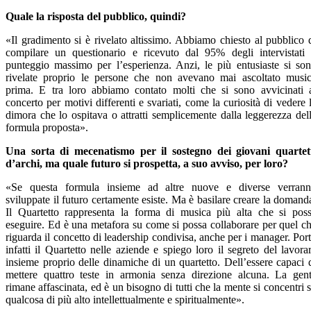
Quale la risposta del pubblico, quindi?
«Il gradimento si è rivelato altissimo. Abbiamo chiesto al pubblico 
compilare un questionario e ricevuto dal 95% degli intervistati 
punteggio massimo per l’esperienza. Anzi, le più entusiaste si so
rivelate proprio le persone che non avevano mai ascoltato musi
prima. E tra loro abbiamo contato molti che si sono avvicinati 
concerto per motivi differenti e svariati, come la curiosità di vedere 
dimora che lo ospitava o attratti semplicemente dalla leggerezza del
formula proposta».
Una sorta di mecenatismo per il sostegno dei giovani quartet
d’archi, ma quale futuro si prospetta, a suo avviso, per loro?
«Se questa formula insieme ad altre nuove e diverse verran
sviluppate il futuro certamente esiste. Ma è basilare creare la domand
Il Quartetto rappresenta la forma di musica più alta che si pos
eseguire. Ed è una metafora su come si possa collaborare per quel c
riguarda il concetto di leadership condivisa, anche per i manager. Por
infatti il Quartetto nelle aziende e spiego loro il segreto del lavora
insieme proprio delle dinamiche di un quartetto. Dell’essere capaci 
mettere quattro teste in armonia senza direzione alcuna. La gen
rimane affascinata, ed è un bisogno di tutti che la mente si concentri 
qualcosa di più alto intellettualmente e spiritualmente».