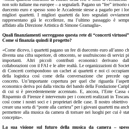
non solo italiane ma europee – a segnalarli. Pagano un “fee” irrisorio 
duecento euro e spesso sono le Accademie stesse a pagarlo per i lo
migliori quartetti. I migliori quartetti da loro segnalati ovviamen
rappresentano già le eccellenze, ma l’ultimo passaggio è semp
affidato alla Direzione Artistica di Simone Gramaglia».
Quali finanziamenti sorreggono questa rete di “concerti virtuosi
Come si finanzia quindi il progetto?
«Come dicevo, i quartetti pagano un fee di duecento euro all’anno c
diventa una cifra superiore, di ottocento, se usufruiscono di servizi p
importanti. Altri piccoli contributi economici derivano dal
collaborazioni con il FAI e le altre realtà. Le organizzazioni di Socie
di Concerti corrispondono un cachet ai quartetti e noi ci occupia
della logistica così come della conversazione che precede og
concerto. Un’importante copertura per quel che riguarda l’aspet
economico deriva poi dalla vincita del bando della Fondazione Carip
di cui si è precedentemente accennato. E, ancora, l’Ente Cassa 
Risparmio di Firenze è intervenuto per i concerti realizzati in Toscan
così come i nostri soci e i proprietari delle case. Il nostro obiettivo
creare una sorta di “ponte alla carriera” per i giovani quartetti ma anc
permettere alla musica da camera di tornare nei luoghi per cui è sta
concepita».
La sua visione sul futuro della musica da camera – spes