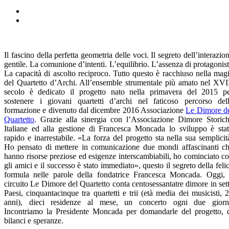
Il fascino della perfetta geometria delle voci. Il segreto dell’interazio
gentile. La comunione d’intenti. L’equilibrio. L’assenza di protagonist
La capacità di ascolto reciproco. Tutto questo è racchiuso nella mag
del Quartetto d’Archi. All’ensemble strumentale più amato nel XVI
secolo è dedicato il progetto nato nella primavera del 2015 p
sostenere i giovani quartetti d’archi nel faticoso percorso del
formazione e divenuto dal dicembre 2016 Associazione
Le Dimore d
Quartetto
. Grazie alla sinergia con l’Associazione Dimore Storic
Italiane ed alla gestione di Francesca Moncada lo sviluppo è sta
rapido e inarrestabile. «La forza del progetto sta nella sua semplicit
Ho pensato di mettere in comunicazione due mondi affascinanti c
hanno risorse preziose ed esigenze interscambiabili, ho cominciato c
gli amici e il successo è stato immediato», questo il segreto della feli
formula nelle parole della fondatrice Francesca Moncada. Oggi, 
circuito Le Dimore del Quartetto conta centosessantatre dimore in set
Paesi, cinquantacinque tra quartetti e trii (età media dei musicisti, 
anni), dieci residenze al mese, un concerto ogni due giorn
Incontriamo la Presidente Moncada per domandarle del progetto, 
bilanci e speranze.