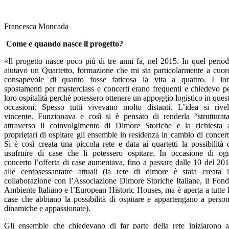
Francesca Moncada
Come e quando nasce il progetto?
«Il progetto nasce poco più di tre anni fa, nel 2015. In quel perio
aiutavo un Quartetto, formazione che mi sta particolarmente a cuor
consapevole di quanto fosse faticosa la vita a quattro. I lo
spostamenti per masterclass e concerti erano frequenti e chiedevo p
loro ospitalità perché potessero ottenere un appoggio logistico in ques
occasioni. Spesso tutti vivevano molto distanti. L’idea si rive
vincente. Funzionava e così si è pensato di renderla “strutturat
attraverso il coinvolgimento di Dimore Storiche e la richiesta 
proprietari di ospitare gli ensemble in residenza in cambio di concert
Si è così creata una piccola rete e data ai quartetti la possibilità 
usufruire di case che li potessero ospitare. In occasione di og
concerto l’offerta di case aumentava, fino a passare dalle 10 del 20
alle centosessantatre attuali (la rete di dimore è stata creata 
collaborazione con l’Associazione Dimore Storiche Italiane, il Fon
Ambiente Italiano e l’European Historic Houses, ma è aperta a tutte 
case che abbiano la possibilità di ospitare e appartengano a perso
dinamiche e appassionate).
Gli ensemble che chiedevano di far parte della rete iniziarono 