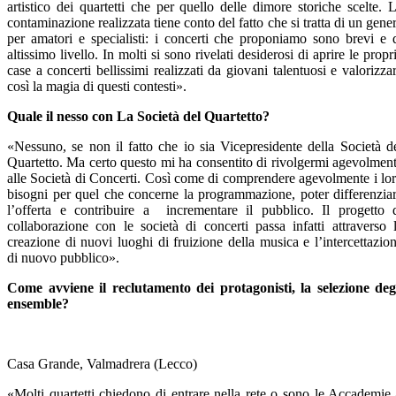
artistico dei quartetti che per quello delle dimore storiche scelte. 
contaminazione realizzata tiene conto del fatto che si tratta di un gene
per amatori e specialisti: i concerti che proponiamo sono brevi e 
altissimo livello. In molti si sono rivelati desiderosi di aprire le propr
case a concerti bellissimi realizzati da giovani talentuosi e valorizza
così la magia di questi contesti».
Quale il nesso con La Società del Quartetto?
«Nessuno, se non il fatto che io sia Vicepresidente della Società d
Quartetto. Ma certo questo mi ha consentito di rivolgermi agevolmen
alle Società di Concerti. Così come di comprendere agevolmente i lo
bisogni per quel che concerne la programmazione, poter differenzia
l’offerta e contribuire a incrementare il pubblico. Il progetto 
collaborazione con le società di concerti passa infatti attraverso 
creazione di nuovi luoghi di fruizione della musica e l’intercettazio
di nuovo pubblico».
Come avviene il reclutamento dei protagonisti, la selezione deg
ensemble?
Casa Grande, Valmadrera (Lecco)
«Molti quartetti chiedono di entrare nella rete o sono le Accademie