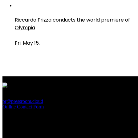
Riccardo Frizza conducts the world premiere of
Olympia
Fri, May 15.
PressRoom
pr@pressroom.cloud
Online Contact Form
MAGAZINE