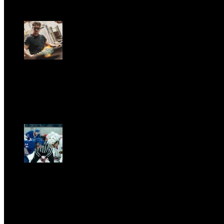
Sun, June 28.
GARBO acquisisce Alex Signoretti, eccellenza
contemporanea del vetro di Murano
Sat, April 11.
CLASSIC RIVALRY. Nemmeno il fenomeno Heated
Rivalry sfugge al fascino senza
tempo della musica classica