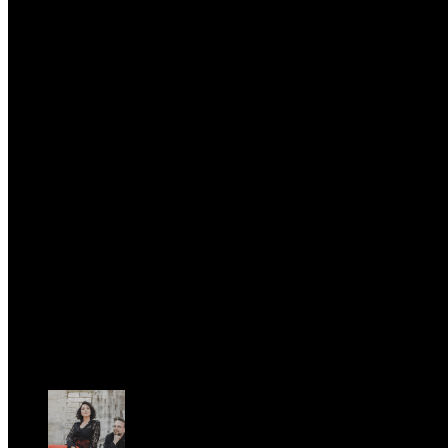
Sat, February 28.
PRESSROOM
test
Fri, April 11.
St. Matthew Passion according to Onofri
Sun, April 6.