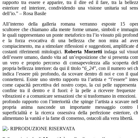
rapporto tra essere e apparire, tra il dire ed il fare, tra la bellez
esteriore ed interiore, condividendo una visione unitaria sul sen
dell’io.” – Rosa Basile
All’interno della galleria romana verranno esposte 15 ope
scultoree che chiamano alla mente forme umane, simboli e immagin
le quali rappresentano un ponte metaforico tra l’io vissuto più profon
e la forza evocativa di una bellezza che non mira ad ave
compiacimento, ma a stimolare riflessioni e suggestioni, amplificate 
costanti riferimenti mitologici.
Roberta Morzetti
indaga sul vissu
dell’essere umano, dando vita ad un’esposizione che si presenta co
un vero e proprio percorso di consapevolezza alla scoperta del
propria bellezza interiore: da qui il titolo “
6_24
”, con il numero sei c
indica l’essere più profondo, da scovare dentro di noi e con il qua
connettersi. Esiste uno stretto rapporto tra l’artista e “l’essere” inte
come capacità percettiva del nostro corpo, la cui pelle rappresenta 
confine tra il dentro e il fuori: è la pelle a ricevere frequenze
vibrazioni e a comunicare sensazioni che si trasformano in emozioni. 
profondo rapporto con l’interiorità che spinge l’artista a scavare nel
propria anima nasconde un importante messaggio contro l
superficialità e la ricerca ossessiva della perfezione esteriore, c
alimentano la vanità e la fame di consenso, ostacoli alla vera libertà.