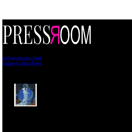
PressRoom
pr@pressroom.cloud
Online Contact Form
MAGAZINE
LA PRINCIPESSA E LA GUERRIERA. Ovvero, di chi
parliamo quando parliamo di Turandot?