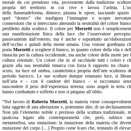
morale da cui prendono vita, proveniente dalla tradizione scultor
propria del territorio in cui vive e lavora l’artista. L’u
della fiammadeforma, distorce, plasma le opere, lasciando spazio
quel “dentro” che trasfigura l’immagine e scopre nervatur
connessioni che si intrecciano alterando la neutralità del colore bianc
prediletto dalla scultrice. Il colore per
Morzetti
non è semplicemen
una manifestazione fisica della luce che l’osservatore percepis
passivamente dall’esterno, ma è anche e soprattutto un’elaborazio
dell’occhio e quindi della mente umana. Una visione goethiana c
porta
Morzetti
a scegliere il bianco, in quanto colore della vita e del
rinascita per la cultura occidentale, ma anche colore della morte per 
cultura orientale. Un colore che in sé racchiude tutti i colori e c
grazie alla sua neutralità rimarca con forza li rapporto tra chiaro
scuro, tra luce ed ombra, caratteristica propria dell’arte scultorea d
periodo barocco. Le sue sculture dunque emanano luce, si libra
nell’aria e – con il candore del bianco – si raccontano sen
nascondere il peso dell’esperienza terrena; sono angeli in terra c
hanno combattuto e sofferto e non si piegano all’oblio.
“Nel lavoro di
Roberta Morzetti
, la materia viene consapevolmen
fatta oggetto di una alterazione e, potremmo dire, di un declassament
Non più l’elemento nobile e prezioso della scultura tradizionale, 
qualcosa legato alla contemporaneità che, però, subisce u
metamorfosi, una mutazione: la mutazione della materia che diven
mutazione del corpo […] Proprio come Icaro che, tentando di elevar