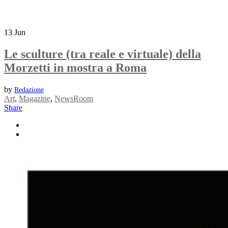
13
Jun
Le sculture (tra reale e virtuale) della
Morzetti in mostra a Roma
by
Redazione
Art
,
Magazine
,
NewsRoom
Share