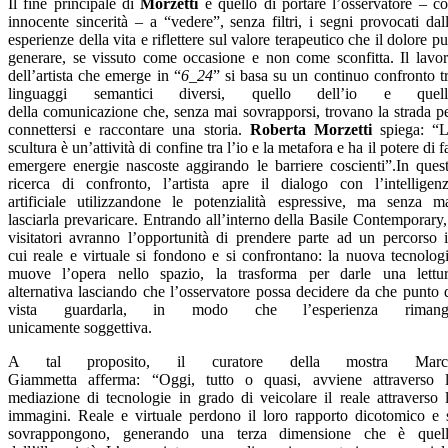
Il fine principale di
Morzetti
è quello di portare l’osservatore – c
innocente sincerità – a “vedere”, senza filtri, i segni provocati dal
esperienze della vita e riflettere sul valore terapeutico che il dolore p
generare, se vissuto come occasione e non come sconfitta. Il lavo
dell’artista che emerge in “
6_24
” si basa su un continuo confronto t
linguaggi semantici diversi, quello dell’io e quell
della comunicazione che, senza mai sovrapporsi, trovano la strada p
connettersi e raccontare una storia.
Roberta Morzetti
spiega: “
scultura è un’attività di confine tra l’io e la metafora e ha il potere di f
emergere energie nascoste aggirando le barriere coscienti”.In ques
ricerca di confronto, l’artista apre il dialogo con l’intelligen
artificiale utilizzandone le potenzialità espressive, ma senza m
lasciarla prevaricare. Entrando all’interno della Basile Contemporary,
visitatori avranno l’opportunità di prendere parte ad un percorso 
cui reale e virtuale si fondono e si confrontano: la nuova tecnolog
muove l’opera nello spazio, la trasforma per darle una lettu
alternativa lasciando che l’osservatore possa decidere da che punto 
vista guardarla, in modo che l’esperienza rimang
unicamente soggettiva.
A tal proposito, il curatore della mostra Marc
Giammetta afferma: “Oggi, tutto o quasi, avviene attraverso 
mediazione di tecnologie in grado di veicolare il reale attraverso 
immagini. Reale e virtuale perdono il loro rapporto dicotomico e 
sovrappongono, generando una terza dimensione che è quel