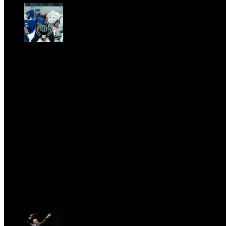
CLASSIC RIVALRY. Nemmeno il fenomeno Heated
Rivalry sfugge al fascino senza
tempo della musica classica
Sat, February 28.
PRESSROOM
test
Fri, April 11.