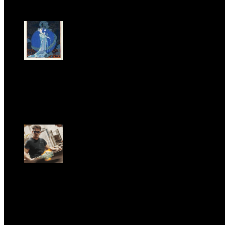
MAGAZINE
LA PRINCIPESSA E LA GUERRIERA. Ovvero, di chi
parliamo quando parliamo di Turandot?
Sun, June 28.
GARBO acquisisce Alex Signoretti, eccellenza
contemporanea del vetro di Murano
Sat, April 11.