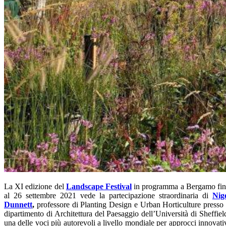
La XI edizione del
Landscape Festival
in programma a Bergamo fi
al 26 settembre 2021 vede la partecipazione straordinaria di
Nig
Dunnett
,
professore di Planting Design e Urban Horticulture presso 
dipartimento di Architettura del Paesaggio dell’Università di Sheffiel
una delle voci più autorevoli a livello mondiale per approcci innovati