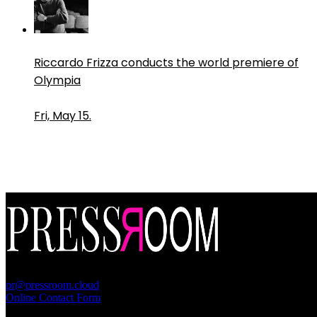
Riccardo Frizza conducts the world premiere of
Olympia
Fri, May 15.
PressRoom
pr@pressroom.cloud
Online Contact Form