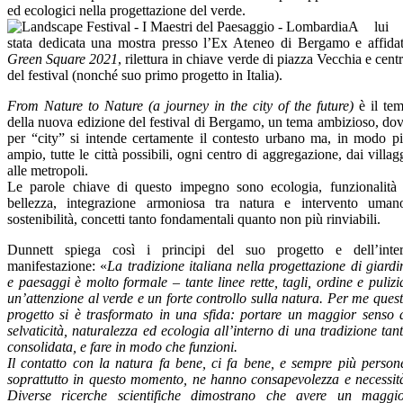
ed ecologici nella progettazione del verde.
A lui 
stata dedicata una mostra presso l’Ex Ateneo di Bergamo e affida
Green Square 2021
, rilettura in chiave verde di piazza Vecchia e cent
del festival (nonché suo primo progetto in Italia).
From Nature to Nature (a journey in the city of the future)
è il te
della nuova edizione del festival di Bergamo, un tema ambizioso, do
per “city” si intende certamente il contesto urbano ma, in modo p
ampio, tutte le città possibili, ogni centro di aggregazione, dai villag
alle metropoli.
Le parole chiave di questo impegno sono ecologia, funzionalità
bellezza, integrazione armoniosa tra natura e intervento uman
sostenibilità, concetti tanto fondamentali quanto non più rinviabili.
Dunnett spiega così i principi del suo progetto e dell’inte
manifestazione: «
La tradizione italiana nella progettazione di giardi
e paesaggi è molto formale – tante linee rette, tagli, ordine e pulizi
un’attenzione al verde e un forte controllo sulla natura. Per me ques
progetto si è trasformato in una sfida: portare un maggior senso 
selvaticità, naturalezza ed ecologia all’interno di una tradizione tan
consolidata, e fare in modo che funzioni.
Il contatto con la natura fa bene, ci fa bene, e sempre più person
soprattutto in questo momento, ne hanno consapevolezza e necessit
Diverse ricerche scientifiche dimostrano che avere un maggi