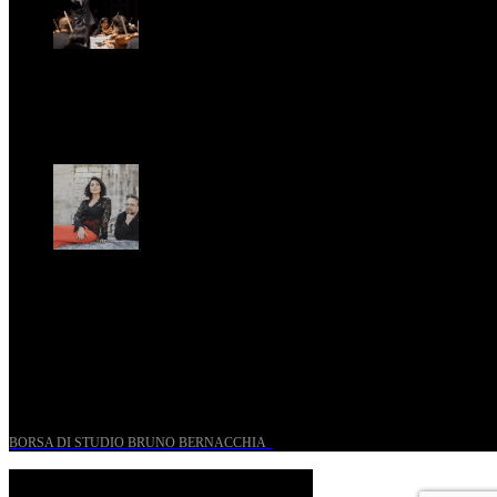
St. Matthew Passion according to Onofri
Sun, April 6.
Romantic Florence goes on tour!
Thu, January 29.
UN PROGETTO PER I GIOVANI STORICI
BORSA DI STUDIO BRUNO BERNACCHIA
@ 2026 PressRoom – All Rights Reserved.