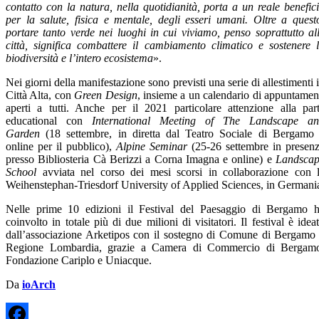
contatto con la natura, nella quotidianità, porta a un reale benefic
per la salute, fisica e mentale, degli esseri umani. Oltre a quest
portare tanto verde nei luoghi in cui viviamo, penso soprattutto al
città, significa combattere il cambiamento climatico e sostenere 
biodiversità e l’intero ecosistema
».
Nei giorni della manifestazione sono previsti una serie di allestimenti 
Città Alta, con
Green Design
, insieme a un calendario di appuntamen
aperti a tutti. Anche per il 2021 particolare attenzione alla par
educational con
International Meeting of The Landscape a
Garden
(18 settembre, in diretta dal Teatro Sociale di Bergamo
online per il pubblico),
Alpine Seminar
(25-26 settembre in presen
presso Bibliosteria Cà Berizzi a Corna Imagna e online) e
Landsca
School
avviata nel corso dei mesi scorsi in collaborazione con 
Weihenstephan-Triesdorf University of Applied Sciences, in Germani
Nelle prime 10 edizioni il Festival del Paesaggio di Bergamo 
coinvolto in totale più di due milioni di visitatori. Il festival è idea
dall’associazione Arketipos con il sostegno di Comune di Bergamo
Regione Lombardia, grazie a Camera di Commercio di Bergam
Fondazione Cariplo e Uniacque.
Da
ioArch