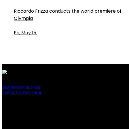
Riccardo Frizza conducts the world premiere of
Olympia
Fri, May 15.
PressRoom
pr@pressroom.cloud
Online Contact Form
MAGAZINE