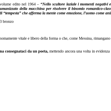
 volume edito nel 1964 –
“Nello scultore laziale i momenti negativi e 
isumanizzato della macchina per risolvere il binomio romantico-class
ra di “tempesta” che afferma la mente come emozione, l’uomo come anim
tonomamente vitale e libero della forma o che, come Messina, rimangano f
iana consegnataci da un poeta,
mettendo ancora una volta in evidenza 