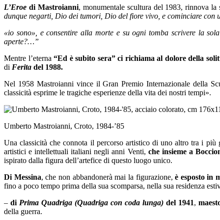
L’Eroe
di Mastroianni
, monumentale scultura del 1983, rinnova la 
dunque negarti,
Dio dei tumori, Dio del fiore vivo, e cominciare con 
«io sono», e consentire alla morte e su ogni tomba scrivere la sol
aperte?…”
Mentre l’eterna
“Ed è subito sera” ci richiama al dolore della sol
di
Ferita
del 1988.
Nel 1958 Mastroianni vince il Gran Premio Internazionale della Sc
classicità esprime le tragiche esperienze della vita dei nostri tempi».
Umberto Mastroianni, Croto, 1984-’85
Una classicità che connota il percorso artistico di uno altro tra i più
artistici e intellettuali italiani negli anni Venti,
che insieme a Boccion
ispirato dalla figura dell’artefice di questo luogo unico.
Di Messina
, che non abbandonerà mai la figurazione,
è esposto in
fino a poco tempo prima della sua scomparsa, nella sua residenza est
–
di
Prima Quadriga (Quadriga con coda lunga)
del 1941
,
maesto
della guerra.