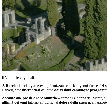
Il Vittoriale degli Italiani
A Boccioni
– che già aveva polemizzato con le ingenui forme del s
Calvesi, “ma
liberandosi
del tutto
dai residui comunque programmat
Accanto alle poesie di d’Annunzio
– come “La donna del Mare”, “N
affinità dei temi
intorno all’
uomo
, al
dolore della guerra,
al rappor