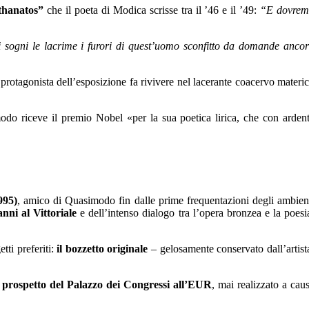
Athanatos”
che il poeta di Modica scrisse tra il ’46 e il ’49:
“E dovre
i sogni le lacrime i furori di quest’uomo sconfitto da domande anco
protagonista dell’esposizione fa rivivere nel lacerante coacervo materi
do riceve il premio Nobel «per la sua poetica lirica, che con arden
995)
, amico di Quasimodo fin dalle prime frequentazioni degli ambien
anni al Vittoriale
e dell’intenso dialogo tra l’opera bronzea e la poesi
etti preferiti:
il bozzetto originale
– gelosamente conservato dall’artist
l prospetto del Palazzo dei Congressi all’EUR
, mai realizzato a cau