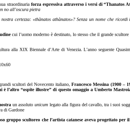
sua straordinaria
forza espressiva attraverso i versi di “Thanatos 
un no all’oscura pietra
a nostra certezza: «thànatos athànatos»? Senza un nome che ricordi 
itudine
cui l’uomo moderno è destinato, lo stesso che il grande scultore 
ultura alla XIX Biennale d’Arte di Venezia. L’anno seguente Quasimo
 grandi scultori del Novecento italiano,
Francesco Messina (1900 – 1
i è l’altro “ospite illustre” di questo omaggio a Umberto Mastroi
 mostra
un assoluto
unicum
legato alla figura del cavallo, tra i suoi sogg
iva di Gardone
so gruppo scultoreo che l’artista catanese aveva progettato per i