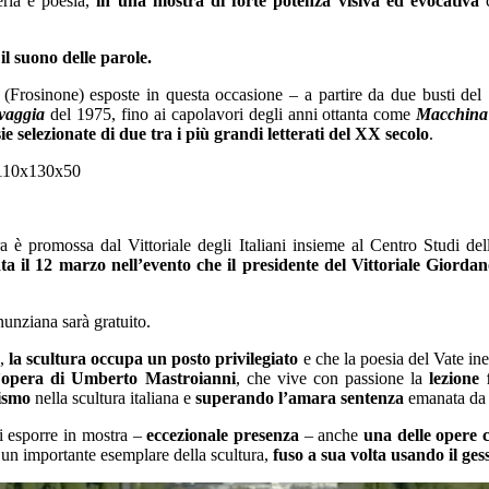
eria e poesia,
in una mostra di forte potenza visiva ed evocativa
 il suono delle parole.
 (Frosinone) esposte in questa occasione – a partire da due busti del 
lvaggia
del 1975, fino ai capolavori degli anni ottanta come
Macchina
ie selezionate di due tra i più grandi letterati del XX secolo
.
ra è promossa dal Vittoriale degli Italiani insieme al Centro Studi
ta il 12 marzo nell’evento che il presidente del Vittoriale Giord
unziana sarà gratuito.
),
la scultura occupa un posto privilegiato
e che la poesia del Vate ine
ll’opera di Umberto Mastroianni
, che vive con passione la
lezione 
tismo
nella scultura italiana e
superando l’amara sentenza
emanata da
di esporre in mostra –
eccezionale presenza
– anche
una delle opere c
i un importante esemplare della scultura,
fuso a sua volta usando il ges