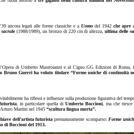
che ruota attorno a
tre giganti della cultura italiana del Novecent
‘39 ancora legati alle forme classiche e a
Uomo
del 1942
che apre 
 sacrale
(1988/1989), un bronzo di 220 cm di altezza,
ultima delle s
 dell’Opera di Umberto Mastroianni e al Cigno GG Edizioni di Roma, 
ano Bruno Guerri ha voluto titolare “Forme uniche di continuità n
vitabilmente ha riflessi e influenze sulla produzione figurativa del temp
futurista
, in particolare quella di
Umberto Boccioni
, ma che riesce
 Arturo Martini nel 1945
“scultura lingua morta”.
hiave dell’artista futurista
prematuramente scomparso:
Forme unic
so di Boccioni del 1913.