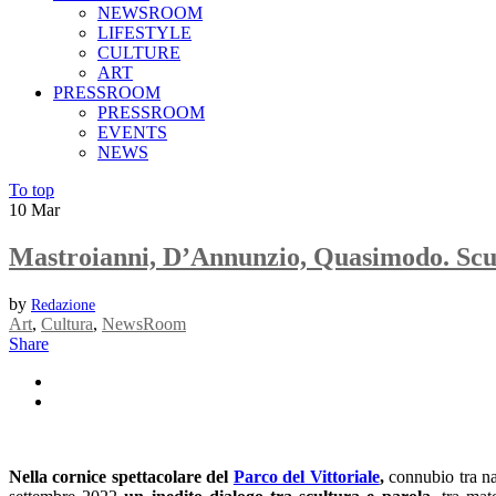
NEWSROOM
LIFESTYLE
CULTURE
ART
PRESSROOM
PRESSROOM
EVENTS
NEWS
To top
10
Mar
Mastroianni, D’Annunzio, Quasimodo. Scult
by
Redazione
Art
,
Cultura
,
NewsRoom
Share
Nella cornice spettacolare del
Parco del Vittoriale
,
connubio tra na