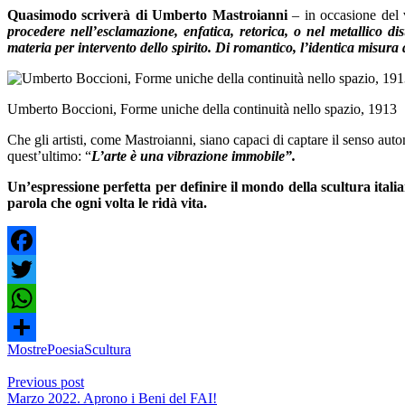
Quasimodo scriverà di Umberto Mastroianni
– in occasione del
procedere nell’esclamazione, enfatica, retorica, o nel metallico d
materia per intervento dello spirito. Di romantico, l’identica misu
Umberto Boccioni, Forme uniche della continuità nello spazio, 1913
Che gli artisti, come Mastroianni, siano capaci di captare il senso au
quest’ultimo: “
L’arte è una vibrazione immobile”.
Un’espressione perfetta per definire il mondo della scultura ital
parola che
ogni volta le ridà vita.
Facebook
Twitter
WhatsApp
Mostre
Poesia
Scultura
Share
Previous post
Marzo 2022. Aprono i Beni del FAI!