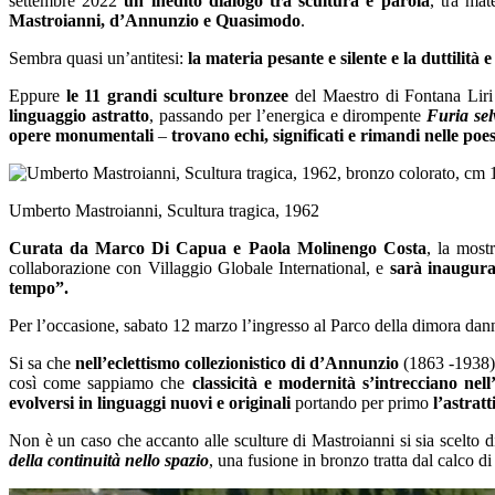
settembre 2022
un inedito dialogo tra scultura e parola
, tra mat
Mastroianni, d’Annunzio e Quasimodo
.
Sembra quasi un’antitesi:
la materia pesante e silente e la duttilità e
Eppure
le 11 grandi sculture bronzee
del Maestro di Fontana Liri
linguaggio
astratto
, passando per l’energica e dirompente
Furia se
opere monumentali
–
trovano echi, significati e rimandi nelle poes
Umberto Mastroianni, Scultura tragica, 1962
Curata da Marco Di Capua e Paola Molinengo Costa
, la most
collaborazione con Villaggio Globale International, e
sarà inaugura
tempo”.
Per l’occasione, sabato 12 marzo l’ingresso al Parco della dimora dann
Si sa che
nell’eclettismo collezionistico di d’Annunzio
(1863 -1938
così come sappiamo che
classicità e modernità s’intrecciano ne
evolversi in linguaggi nuovi e originali
portando per primo
l’astrat
Non è un caso che accanto alle sculture di Mastroianni si sia scelto 
della continuità nello spazio
, una fusione in bronzo tratta dal calco d