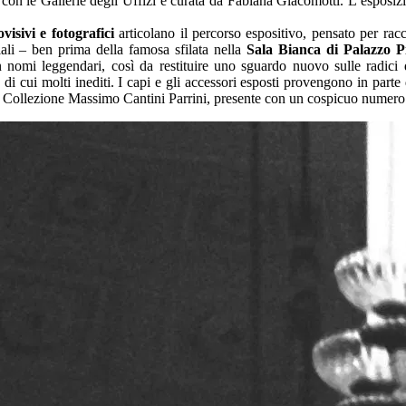
con le Gallerie degli Uffizi e curata da Fabiana Giacomotti. L’esposizio
visivi e fotografici
articolano il percorso espositivo, pensato per rac
ciali – ben prima della famosa sfilata nella
Sala Bianca di Palazzo Pi
n nomi leggendari, così da restituire uno sguardo nuovo sulle radici
i, di cui molti inediti. I capi e gli accessori esposti provengono in p
la Collezione Massimo Cantini Parrini, presente con un cospicuo numero 