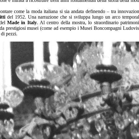
ne è mirata a ricostruire trent’anni fondamentali della storia della mo
contare come la moda italiana si sia andata definendo – tra innovazio
tti
del 1952. Una narrazione che si sviluppa lungo un arco tempora
 del
Made in Italy
. Al centro della mostra, lo straordinario patrimon
arte da prestigiosi musei (come ad esempio i Musei Boncompagni Ludovis
di pezzi.