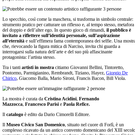
Lo specchio, così come la maschera, si trasforma in simbolo centrale:
strumento pratico per catturare un riflesso e, al tempo stesso, metafora
del doppio e dell’alter ego. In questo gioco di rimandi,
il pubblico è
invitato a riflettere sull’identità personale, sull’aspirazione
all’eternità
e sull’effimera fama contemporanea dei selfie. Una mostr
che, rievocando la figura mitica di Narciso, invita chi guarda a
interrogarsi sulla natura dell’arte e del suo più affascinante
protagonista: l’artista stesso.
Tra i tanti
artisti in mostra
citiamo Giovanni Bellini, Tintoretto,
Pontormo, Parmigianino, Rembrandt, Tiziano, Hayez,
Giorgio De
Chirico
, Giacomo Balla, Mario Sironi, Francis Bacon, Bill Viola.
La mostra è curata da
Cristina Acidini
,
Fernando
Mazzocca
,
Francesco Parisi
e
Paola Refice.
Il
catalogo
è edito da Dario Cimorelli Editore.
Il
Museo Civico San Domenico
, situato nel cuore di Forlì, è un
complesso ricavato da un antico convento domenicano del XIII secolo