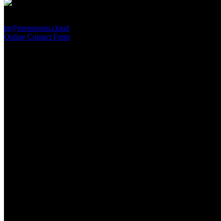
PressRoom
pr@pressroom.cloud
Online Contact Form
MAGAZINE
LA PRINCIPESSA E LA GUERRIERA. Ovvero, di chi
parliamo quando parliamo di Turandot?
Sun, June 28.