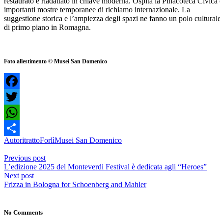
restaurato e riadattato in chiave moderna. Ospita la Pinacoteca Civica 
importanti mostre temporanee di richiamo internazionale. La
suggestione storica e l’ampiezza degli spazi ne fanno un polo cultural
di primo piano in Romagna.
Foto allestimento © Musei San Domenico
Facebook
Twitter
WhatsApp
Autoritratto
Forlì
Musei San Domenico
Share
Previous post
L’edizione 2025 del Monteverdi Festival è dedicata agli “Heroes”
Next post
Frizza in Bologna for Schoenberg and Mahler
No Comments