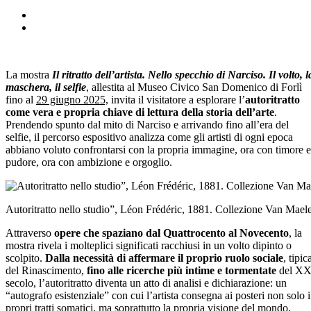
La mostra
Il ritratto dell’artista. Nello specchio di Narciso. Il volto, l
maschera, il selfie
, allestita al Museo Civico San Domenico di Forlì
fino al
29 giugno 2025,
invita il visitatore a esplorare l’
autoritratto
come vera e propria chiave di lettura della storia dell’arte
.
Prendendo spunto dal mito di Narciso e arrivando fino all’era del
selfie, il percorso espositivo analizza come gli artisti di ogni epoca
abbiano voluto confrontarsi con la propria immagine, ora con timore e
pudore, ora con ambizione e orgoglio.
Autoritratto nello studio”, Léon Frédéric, 1881. Collezione Van Mael
Attraverso
opere che spaziano dal Quattrocento al Novecento
, la
mostra rivela i molteplici significati racchiusi in un volto dipinto o
scolpito.
Dalla necessità di affermare il proprio ruolo sociale
, tipic
del Rinascimento,
fino alle ricerche più intime e tormentate
del X
secolo, l’autoritratto diventa un atto di analisi e dichiarazione: un
“autografo esistenziale” con cui l’artista consegna ai posteri non solo i
propri tratti somatici, ma soprattutto la propria visione del mondo.