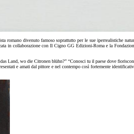
ista romano divenuto famoso soprattutto per le sue iperrealistiche natu
izzata in collaborazione con Il Cigno GG Edizioni-Roma e la Fondazio
as Land, wo die Citronen blühn?” “Conosci tu il paese dove fiorisco
sentati e amati dal pittore e nel contempo così fortemente identificati