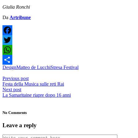
Giulia Ronchi
Da
Artribune
Facebook
Twitter
WhatsApp
Design
Matteo de Lucchi
Stresa Festival
Share
Previous post
Festa della Musica sulle reti Rai
Next post
La Samaritaine riapre dopo 16 anni
No Comments
Leave a reply