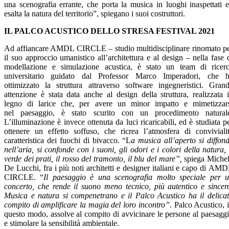
una scenografia errante, che porta la musica in luoghi inaspettati 
esalta la natura del territorio”, spiegano i suoi costruttori.
IL PALCO ACUSTICO DELLO
STRESA
FESTIVAL 2021
Ad affiancare AMDL CIRCLE – studio multidisciplinare rinomato p
il suo approccio umanistico all’architettura e al design – nella fase 
modellazione e simulazione acustica, è stato un team di ricer
universitario guidato dal Professor Marco Imperadori, che 
ottimizzato la struttura attraverso software ingegneristici. Gran
attenzione è stata data anche al design della struttura, realizzata 
legno di larice che, per avere un minor impatto e mimetizzar
nel paesaggio, è stato scurito con un procedimento natural
L’illuminazione è invece ottenuta da luci ricaricabili, ed è studiata p
ottenere un effetto soffuso, che ricrea l’atmosfera di conviviali
caratteristica dei fuochi di bivacco. “L
a musica all’aperto si diffon
nell’aria, si confonde con i suoni, gli odori e i colori della natura, 
verde dei prati, il rosso del tramonto, il blu del mare”,
spiega Miche
De Lucchi, fra i più noti architetti e designer italiani e capo di AM
CIRCLE. “
Il paesaggio è una scenografia molto speciale per 
concerto, che rende il suono meno tecnico, più autentico e sincer
Musica e natura si compenetrano e il Palco Acustico ha il delica
compito di amplificare la magia del loro incontro”.
Palco Acustico, 
questo modo, assolve al compito di avvicinare le persone al paesagg
e stimolare la sensibilità ambientale.