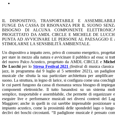
IL DISPOSITIVO, TRASPORTABILE E ASSEMBLABILE
FUNGE DA CASSA DI RISONANZA PER IL SUONO SENZ
BISOGNO DI ALCUNA COMPONENTE ELETTRONICA
PROGETTATO DA AMDL CIRCLE E MICHELE DE LUCCHI
PUNTA AD AVVICINARE LE PERSONE AL PAESAGGIO E 
STIMOLARNE LA SENSIBILITÀ AMBIENTALE.
Un dispositivo a impatto zero, privo di consumo energetico, progetta
per stare in mezzo alla natura e avvicinare il pubblico ad essa: si trat
del nuovo Palco Acustico, progettato da AMDL CIRCLE e
Miche
De Lucchi
per lo
Stresa
Festival 2021
(festival di musica classica
jazz, in programma dal 9 luglio al 5 settembre 2021), un padiglio
musicale che sfrutta la sua particolare architettura per amplificare 
suono. La struttura, in legno di larice, si configura come una conchigl
le cui pareti fungono da cassa di risonanza senza bisogno di impiega
componenti elettroniche. Il tutto basandosi su un sistema mol
semplice, trasportabile e assemblabile, che permette di organizzare 
eseguire live e performance musicali nei diversi contesti del La
Maggiore; anche in quelli in cui sarebbe impensabile posizionare 
impianto acustico, come la prossimità delle spondedel lago o lungo
declivi dei boschi circostanti. “Il padiglione musicale è pensato co