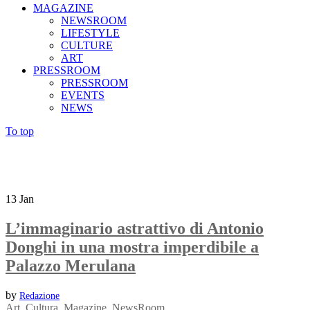
MAGAZINE
NEWSROOM
LIFESTYLE
CULTURE
ART
PRESSROOM
PRESSROOM
EVENTS
NEWS
To top
13
Jan
L’immaginario astrattivo di Antonio
Donghi in una mostra imperdibile a
Palazzo Merulana
by
Redazione
Art
,
Cultura
,
Magazine
,
NewsRoom