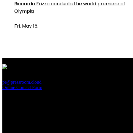
Riccardo Frizza conducts the world premiere of
Olympia
Fri, May 15.
PressRoom
pr@pressroom.cloud
Online Contact Form
MAGAZINE