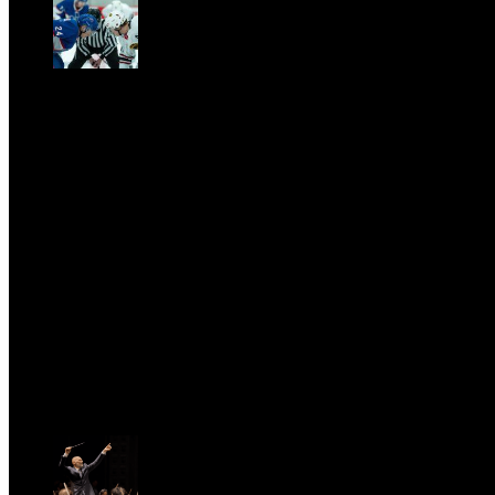
CLASSIC RIVALRY. Nemmeno il fenomeno Heated
Rivalry sfugge al fascino senza
tempo della musica classica
Sat, February 28.
PRESSROOM
test
Fri, April 11.