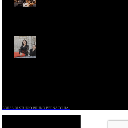
St. Matthew Passion according to Onofri
Sun, April 6.
Romantic Florence goes on tour!
Thu, January 29.
UN PROGETTO PER I GIOVANI STORICI
BORSA DI STUDIO BRUNO BERNACCHIA
@ 2026 PressRoom – All Rights Reserved.