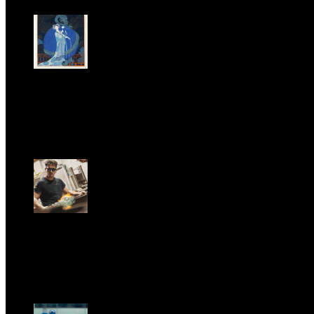
LA PRINCIPESSA E LA GUERRIERA. Ovvero, di chi
parliamo quando parliamo di Turandot?
Sun, June 28.
GARBO acquisisce Alex Signoretti, eccellenza
contemporanea del vetro di Murano
Sat, April 11.