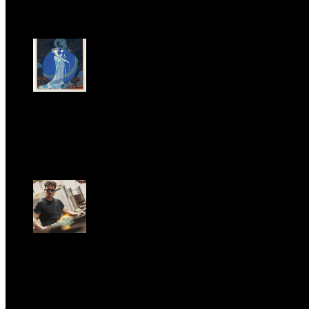
MAGAZINE
LA PRINCIPESSA E LA GUERRIERA. Ovvero, di chi
parliamo quando parliamo di Turandot?
Sun, June 28.
GARBO acquisisce Alex Signoretti, eccellenza
contemporanea del vetro di Murano