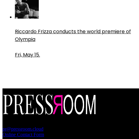
Riccardo Frizza conducts the world premiere of
Olympia
Fri, May 15.
PressRoom
pr@pressroom.cloud
Online Contact Form