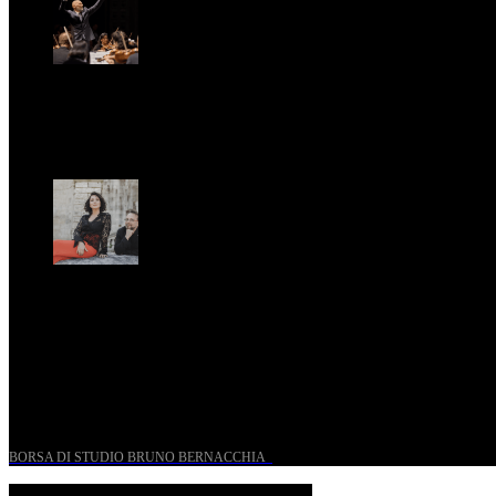
St. Matthew Passion according to Onofri
Sun, April 6.
Romantic Florence goes on tour!
Thu, January 29.
UN PROGETTO PER I GIOVANI STORICI
BORSA DI STUDIO BRUNO BERNACCHIA