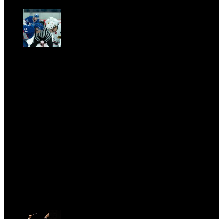
Sat, April 11.
CLASSIC RIVALRY. Nemmeno il fenomeno Heated
Rivalry sfugge al fascino senza
tempo della musica classica
Sat, February 28.
PRESSROOM
test
Fri, April 11.