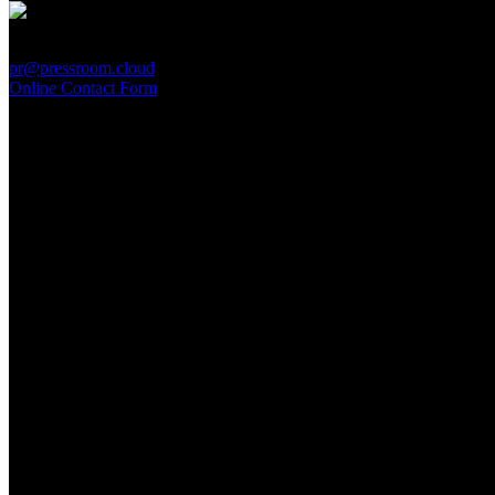
PressRoom
pr@pressroom.cloud
Online Contact Form
MAGAZINE
LA PRINCIPESSA E LA GUERRIERA. Ovvero, di chi
parliamo quando parliamo di Turandot?
Sun, June 28.