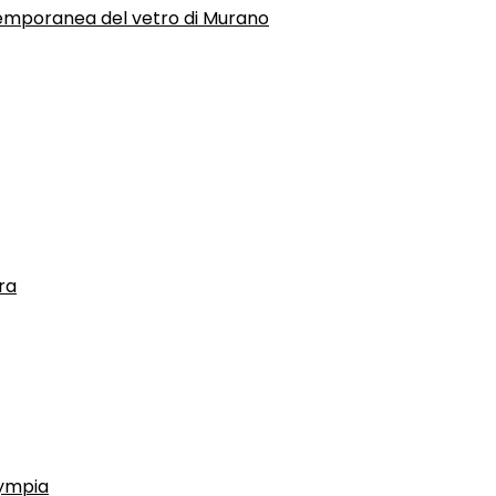
temporanea del vetro di Murano
ra
lympia