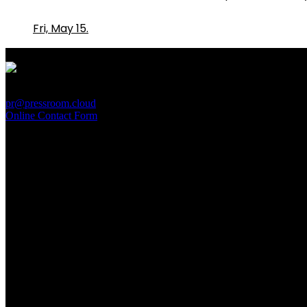
Fri, May 15.
PressRoom
pr@pressroom.cloud
Online Contact Form
MAGAZINE
LA PRINCIPESSA E LA GUERRIERA. Ovvero, di chi par
Sun, June 28.