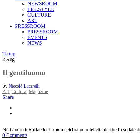
NEWSROOM
LIFESTYLE
CULTURE
ART
PRESSROOM
PRESSROOM
EVENTS
NEWS
To top
2
Aug
Il gentiluomo
by
Niccolò Lucarelli
Art
,
Cultura
,
Magazine
Share
Nell’anno di Raffaello, Urbino celebra un intellettuale che fu sodale del 
0 Comments