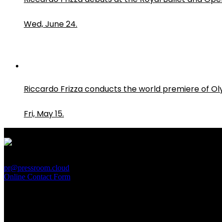
Wed, June 24.
Riccardo Frizza conducts the world premiere of O
Fri, May 15.
PressRoom
pr@pressroom.cloud
Online Contact Form
MAGAZINE