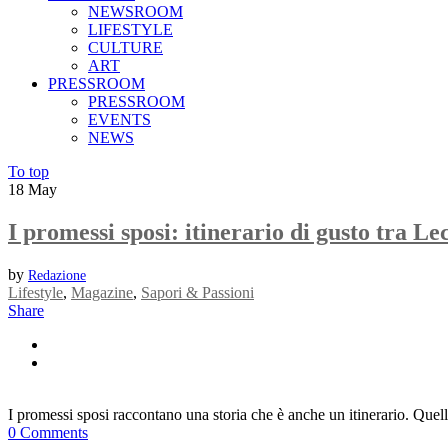
NEWSROOM
LIFESTYLE
CULTURE
ART
PRESSROOM
PRESSROOM
EVENTS
NEWS
To top
18
May
I promessi sposi: itinerario di gusto tra 
by
Redazione
Lifestyle
,
Magazine
,
Sapori & Passioni
Share
I promessi sposi raccontano una storia che è anche un itinerario. Quello
0 Comments