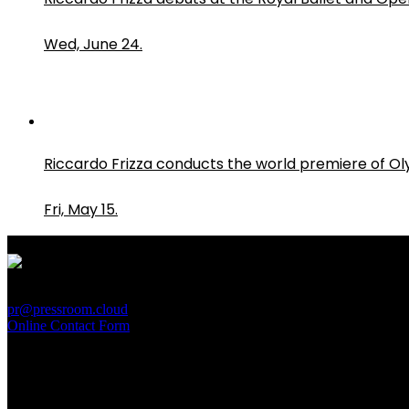
Wed, June 24.
Riccardo Frizza conducts the world premiere of O
Fri, May 15.
PressRoom
pr@pressroom.cloud
Online Contact Form
MAGAZINE