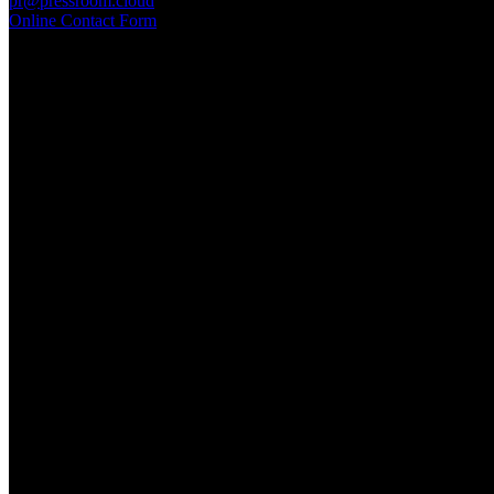
pr@pressroom.cloud
Online Contact Form
MAGAZINE
LA PRINCIPESSA E LA GUERRIERA. Ovvero, di chi
parliamo quando parliamo di Turandot?
Sun, June 28.
GARBO acquisisce Alex Signoretti, eccellenza
contemporanea del vetro di Murano