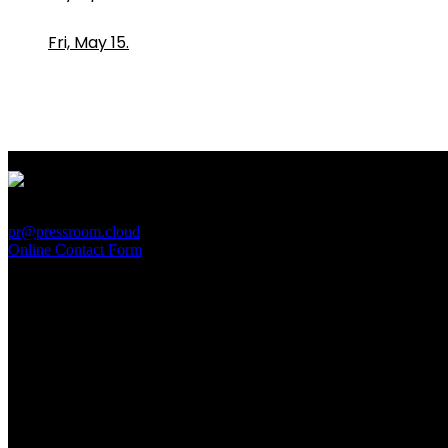
Fri, May 15.
PressRoom
pr@pressroom.cloud
Online Contact Form
MAGAZINE
LA PRINCIPESSA E LA GUERRIERA. Ovvero, di chi