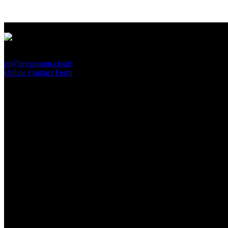
PressRoom
pr@pressroom.cloud
Online Contact Form
MAGAZINE
LA PRINCIPESSA E LA GUERRIERA. Ovvero, di chi
parliamo quando parliamo di Turandot?
Sun, June 28.