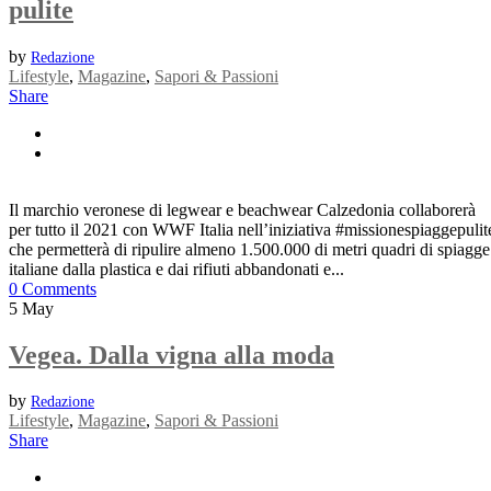
pulite
by
Redazione
Lifestyle
,
Magazine
,
Sapori & Passioni
Share
Il marchio veronese di legwear e beachwear Calzedonia collaborerà
per tutto il 2021 con WWF Italia nell’iniziativa #missionespiaggepulit
che permetterà di ripulire almeno 1.500.000 di metri quadri di spiagge
italiane dalla plastica e dai rifiuti abbandonati e...
0 Comments
5
May
Vegea. Dalla vigna alla moda
by
Redazione
Lifestyle
,
Magazine
,
Sapori & Passioni
Share