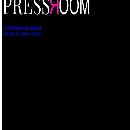
PressRoom
pr@pressroom.cloud
Online Contact Form
MAGAZINE
LA PRINCIPESSA E LA GUERRIERA. Ovvero, di chi
parliamo quando parliamo di Turandot?
Sun, June 28.