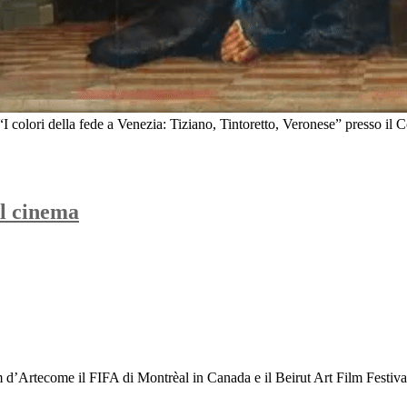
I colori della fede a Venezia: Tiziano, Tintoretto, Veronese” presso 
Al cinema
 d’Artecome il FIFA di Montrèal in Canada e il Beirut Art Film Festival, e