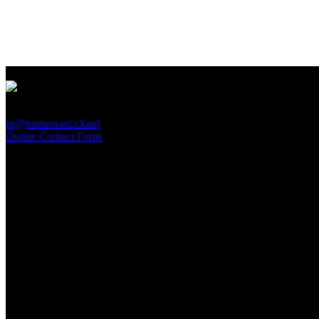
PressRoom
pr@pressroom.cloud
Online Contact Form
MAGAZINE
LA PRINCIPESSA E LA GUERRIERA. Ovvero, di chi
parliamo quando parliamo di Turandot?