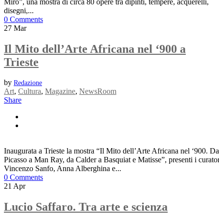
Miró”, una mostra di circa 80 opere tra dipinti, tempere, acquerelli,
disegni,...
0 Comments
27
Mar
Il Mito dell’Arte Africana nel ‘900 a
Trieste
by
Redazione
Art
,
Cultura
,
Magazine
,
NewsRoom
Share
Inaugurata a Trieste la mostra “Il Mito dell’Arte Africana nel ‘900. Da
Picasso a Man Ray, da Calder a Basquiat e Matisse”, presenti i curator
Vincenzo Sanfo, Anna Alberghina e...
0 Comments
21
Apr
Lucio Saffaro. Tra arte e scienza