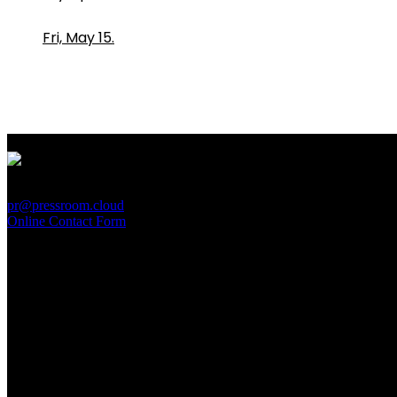
Fri, May 15.
PressRoom
pr@pressroom.cloud
Online Contact Form
MAGAZINE
LA PRINCIPESSA E LA GUERRIERA. Ovvero, di chi