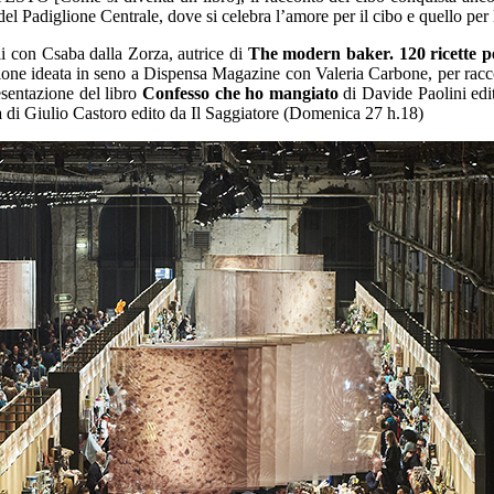
el Padiglione Centrale, dove si celebra l’amore per il cibo e quello per 
i con Csaba dalla Zorza, autrice di
The modern baker. 120 ricette per
one ideata in seno a Dispensa Magazine con Valeria Carbone, per racco
esentazione del libro
Confesso che ho mangiato
di Davide Paolini ed
a
di Giulio Castoro edito da Il Saggiatore (Domenica 27 h.18)