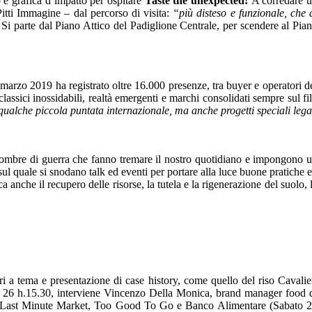
p e grafica d’impatto per ospitare
Taste the unexpected!
A corredare 
Pitti Immagine – dal percorso di visita:
“più disteso e funzionale, che 
 Si parte dal Piano Attico del Padiglione Centrale, per scendere al Pia
el marzo 2019 ha registrato oltre 16.000 presenze, tra buyer e operatori d
assici inossidabili, realtà emergenti e marchi consolidati sempre sul fi
qualche piccola puntata internazionale, ma anche progetti speciali lega
da ombre di guerra che fanno tremare il nostro quotidiano e impongono 
ul quale si snodano talk ed eventi per portare alla luce buone pratiche 
anche il recupero delle risorse, la tutela e la rigenerazione del suolo, 
ntri a tema e presentazione di case history, come quello del riso Cavalie
bato 26 h.15.30, interviene Vincenzo Della Monica, brand manager food 
mpio Last Minute Market, Too Good To Go e Banco Alimentare (Sabato 