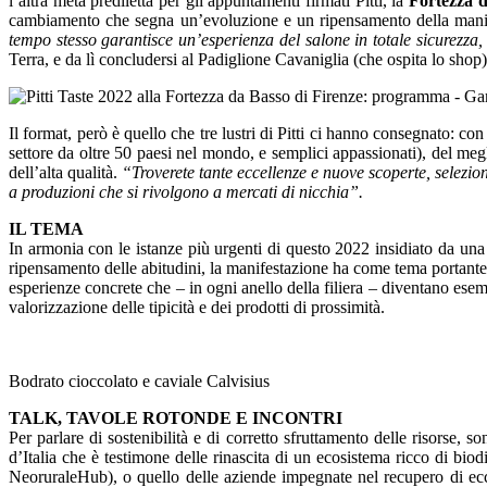
l’altra meta prediletta per gli appuntamenti firmati Pitti, la
Fortezza 
cambiamento che segna un’evoluzione e un ripensamento della manif
tempo stesso garantisce un’esperienza del salone in totale sicurezz
Terra, e da lì concludersi al Padiglione Cavaniglia (che ospita lo shop)
Il format, però è quello che tre lustri di Pitti ci hanno consegnato: co
settore da oltre 50 paesi nel mondo, e semplici appassionati), del megl
dell’alta qualità.
“Troverete tante eccellenze e nuove scoperte, selezio
a produzioni che si rivolgono a mercati di nicchia”.
IL TEMA
In armonia con le istanze più urgenti di questo 2022 insidiato da un
ripensamento delle abitudini, la manifestazione ha come tema portant
esperienze concrete che – in ogni anello della filiera – diventano esemp
valorizzazione delle tipicità e dei prodotti di prossimità.
Bodrato cioccolato e caviale Calvisius
TALK, TAVOLE ROTONDE E INCONTRI
Per parlare di sostenibilità e di corretto sfruttamento delle risorse, 
d’Italia che è testimone delle rinascita di un ecosistema ricco di bi
NeoruraleHub), o quello delle aziende impegnate nel recupero di e