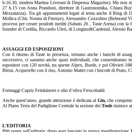
h.16.30, modera Martina Liverani di Dispensa Magazine). Ma non man
27 h.15 con Anna Prandoni, direttore di Gastronomika, Chiara Buzzi
Mezzatazza). Tra gli appuntamenti legati al tema anche il Ring di 
Mollica (Chic Nonna di Firenze), Alessandro Cozzolino (Belmond Vill
processi per creare prodotti inediti (Sabato 26 , Taste Arena) con la 
founder di Cortilia, Riccardo Uleri, di Longino&Cardenal, Alessio Ba
ASSAGGI ED ESPOSIZIONI
Con il ritorno di Taste in presenza, tornano anche i banchi di assag
successivo, ci saranno anche spazi individuali, che consentiranno 
espositori con 120 novità, tra queste Alpex, Burde, e poi Olivieri 188
Birrai, Acquerello con il riso, Antonio Mattei con i biscotti di Prato,
Formaggi Capriz Feinkäserei e olio d’oliva Frescobaldi
Anche quest’anno, grande attenzione è dedicata al
Gin,
che conquista 
Al Piano Terra del Padiglione Centrale la sezione dei
Tools
riunisce at
L’EDITORIA
Pitti punta sull’editoria: dopo aver lanciato la nuova manifestazio