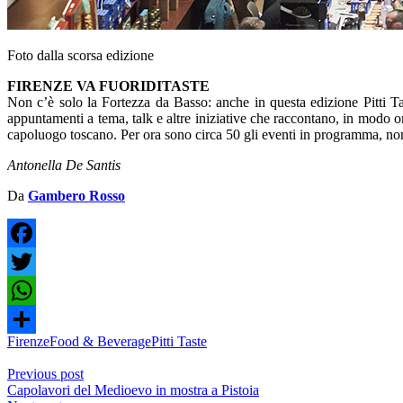
Foto dalla scorsa edizione
FIRENZE VA FUORIDITASTE
Non c’è solo la Fortezza da Basso: anche in questa edizione Pitti Taste
appuntamenti a tema, talk e altre iniziative che raccontano, in modo or
capoluogo toscano. Per ora sono circa 50 gli eventi in programma, non 
Antonella De Santis
Da
Gambero Rosso
Facebook
Twitter
WhatsApp
Firenze
Food & Beverage
Pitti Taste
Share
Previous post
Capolavori del Medioevo in mostra a Pistoia