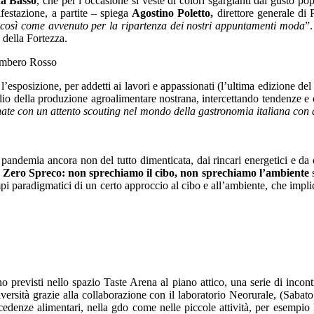
da Basso
, che per l’occasione si veste di colori sgargianti dal gusto po
estazione, a partite – spiega
Agostino Poletto,
direttore generale di 
a, così come avvenuto per la ripartenza dei nostri appuntamenti moda
”.
 della Fortezza.
n l’esposizione, per addetti ai lavori e appassionati (l’ultima edizione d
io della produzione agroalimentare nostrana, intercettando tendenze e cl
nate con un attento scouting nel mondo della gastronomia italiana con 
a pandemia ancora non del tutto dimenticata, dai rincari energetici e 
e
Zero Spreco: non sprechiamo il cibo, non sprechiamo l’ambiente
s
i paradigmatici di un certo approccio al cibo e all’ambiente, che implica 
sono previsti nello spazio Taste Arena al piano attico, una serie di inco
odiversità grazie alla collaborazione con il laboratorio Neorurale, (Sa
ccedenze alimentari, nella gdo come nelle piccole attività, per ese