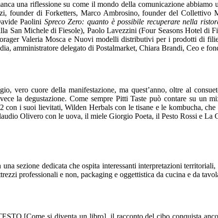
ca una riflessione su come il mondo della comunicazione abbiamo una 
, founder di Forketters, Marco Ambrosino, founder del Collettivo Me
Davide Paolini
Spreco Zero: quanto è possibile recuperare nella risto
a San Michele di Fiesole), Paolo Lavezzini (Four Seasons Hotel di Fir
forager Valeria Mosca e Nuovi modelli distributivi per i prodotti di fil
dia, amministratore delegato di Postalmarket, Chiara Brandi, Ceo e fon
gio, vero cuore della manifestazione, ma quest’anno, oltre al consuet
invece la degustazione. Come sempre Pitti Taste può contare su un mi
2 con i suoi lievitati, Wilden Herbals con le tisane e le kombucha, che
 Claudio Olivero con le uova, il miele Giorgio Poeta, il Pesto Rossi e La
una sezione dedicata che ospita interessanti interpretazioni territoriali,
trezzi professionali e non, packaging e oggettistica da cucina e da tavola
ne TESTO [Come si diventa un libro], il racconto del cibo conquista a