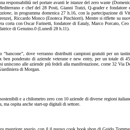
responsabilità nel portare avanti le istanze del zero waste (Domeni
diterrano e chef del 28 Posti, Gianni Tratzi, Q-grader e fondatore 
razione
, in programma domenica 27 h.16, con la partecipazione di Vi
enze(, Riccardo Monco (Enoteca Pinchiorri). Mentre si riflette su nuo
iera corta con Oscar Farinetti, fondatore di Eataly, Marco Porcato, Ceo
datrice di Genuino.0 (Lunedì 28 h.11).
o “bancone”, dove verranno distribuiti campioni gratuiti per un tasti
x ben ponderato di aziende veterane e new entry, per un totale di 4
 si uniscono alle aziende più fedeli alla manifestazione, come 32 Via D
 Giardiniera di Morgan.
 sostenibili e a chilometro zero con 10 aziende di diverse regioni italian
, ma ospita anche start-up digitali di settore.
ncora maggiore spazio, con il il nuovo cook book shop di Guido Tomma