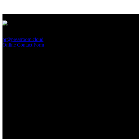
PressRoom
pr@pressroom.cloud
Online Contact Form
MAGAZINE
LA PRINCIPESSA E LA GUERRIERA. Ovvero, di chi
parliamo quando parliamo di Turandot?
Sun, June 28.