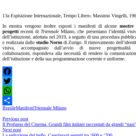
13a Espisizione Internazionale, Tempo Libero. Massimo Vingelli, 19
In mostra vengono inoltre esposti i manifesti di alcune
mostre
progetti
recenti di
Triennale
Milano, che presentano l’identità visi
dell’istituzione, adottata nel 2019, a seguito di una procedura pubblic
e realizzata dallo
studio Norm
di Zurigo. Il rinnovamento dell’identi
visiva, accompagnato dall’avvio di nuove progettualità 
collaborazioni, rispondeva alla necessità di rendere la comunicazio
dell’istituzione e della sua programmazione coerente e uniforme.
Facebook
Twitter
WhatsApp
Brasile
Manifesti
Triennale Milano
Share
Previous post
Il Profumo del Cinema. Grandi film italiani raccontati da grandi “nasi
Next post
La seduzione del bello. Capolavori segreti tra ‘600 e ‘700