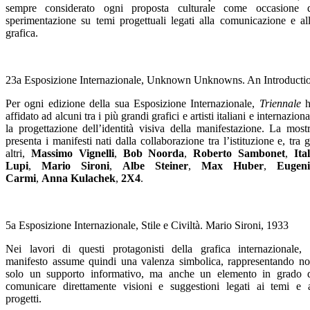
sempre considerato ogni proposta culturale come occasione 
sperimentazione su temi progettuali legati alla comunicazione e al
grafica.
23a Esposizione Internazionale, Unknown Unknowns. An Introductio
Per ogni edizione della sua Esposizione Internazionale,
Triennale
h
affidato ad alcuni tra i più grandi grafici e artisti italiani e internaziona
la progettazione dell’identità visiva della manifestazione. La most
presenta i manifesti nati dalla collaborazione tra l’istituzione e, tra g
altri,
Massimo Vignelli
,
Bob Noorda
,
Roberto Sambonet
,
Ita
Lupi
,
Mario Sironi
,
Albe Steiner
,
Max Huber
,
Eugeni
Carmi
,
Anna Kulachek
,
2X4
.
5a Esposizione Internazionale, Stile e Civiltà. Mario Sironi, 1933
Nei lavori di questi protagonisti della grafica internazionale, 
manifesto assume quindi una valenza simbolica, rappresentando n
solo un supporto informativo, ma anche un elemento in grado 
comunicare direttamente visioni e suggestioni legati ai temi e 
progetti.