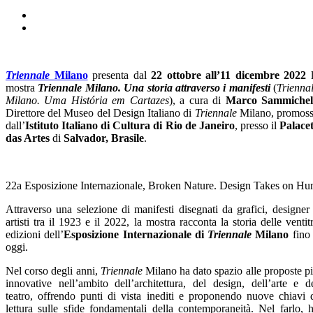
Triennale
Milano
presenta
dal
22 ottobre all’11 dicembre 2022
l
mostra
Triennale Milano. Una storia attraverso i manifesti
(
Trienna
Milano. Uma História em Cartazes
), a cura di
Marco Sammichel
Direttore del Museo del Design Italiano di
Triennale
Milano, promos
dall’
Istituto Italiano di Cultura di Rio de Janeiro
,
presso il
Palace
das Artes
di
Salvador, Brasile
.
22a Esposizione Internazionale, Broken Nature. Design Takes on H
Attraverso una selezione di manifesti disegnati da grafici, designer
artisti tra il 1923 e il 2022, la mostra racconta la storia delle ventit
edizioni dell’
Esposizione Internazionale di
Triennale
Milano
fino
oggi.
Nel corso degli anni,
Triennale
Milano ha dato spazio alle proposte p
innovative nell’ambito dell’architettura, del design, dell’arte e d
teatro, offrendo punti di vista inediti e proponendo nuove chiavi 
lettura sulle sfide fondamentali della contemporaneità. Nel farlo, 