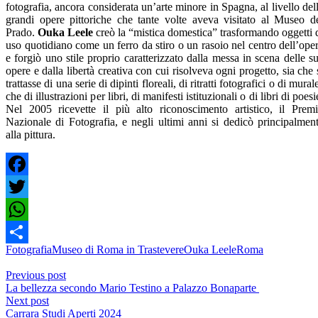
fotografia, ancora considerata un’arte minore in Spagna, al livello del
grandi opere pittoriche che tante volte aveva visitato al Museo d
Prado.
Ouka Leele
creò la “mistica domestica” trasformando oggetti 
uso quotidiano come un ferro da stiro o un rasoio nel centro dell’ope
e forgiò uno stile proprio caratterizzato dalla messa in scena delle s
opere e dalla libertà creativa con cui risolveva ogni progetto, sia che 
trattasse di una serie di dipinti floreali, di ritratti fotografici o di mural
che di illustrazioni per libri, di manifesti istituzionali o di libri di poesi
Nel 2005 ricevette il più alto riconoscimento artistico, il Prem
Nazionale di Fotografia, e negli ultimi anni si dedicò principalmen
alla pittura.
Facebook
Twitter
WhatsApp
Fotografia
Museo di Roma in Trastevere
Ouka Leele
Roma
Share
Previous post
La bellezza secondo Mario Testino a Palazzo Bonaparte
Next post
Carrara Studi Aperti 2024