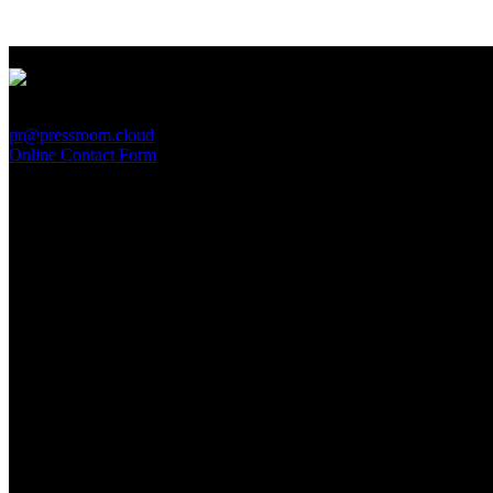
PressRoom
pr@pressroom.cloud
Online Contact Form
MAGAZINE
LA PRINCIPESSA E LA GUERRIERA. Ovvero, di chi
parliamo quando parliamo di Turandot?
Sun, June 28.