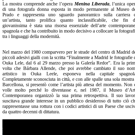
La mostra comprende anche l’opera
Menina Liberada
, l’unica ope
di una fotografa donna esposta in modo permanente al Museo d
Prado e rappresenta uno sguardo panoramico sulla carriera 
un’artista, tanto prolifica quanto inclassificabile, che fin 
giovanissima è stata una risorsa essenziale dell’arte contemporan
spagnola e che ha contribuito in modo decisivo a collocare la fotograf
tra i linguaggi della modernità.
Nel marzo del 1980 comparvero per le strade del centro di Madrid d
piccoli adesivi gialli con la scritta “Finalmente a Madrid le fotografie 
Ouka Lele, dal 6 al 29 marzo presso la Galería Redor”. Era la pri
volta che Bárbara Allende, che poi avrebbe cambiato il suo no
artistico in Ouka Leele, esponeva nella capitale spagnol
Completamente sconosciuta in città, e con alle spalle una sola mostra
Barcellona, si presentò come l’artista più attesa del momento. Non 
volle molto perché lo diventasse e, nel 1987, il Museo d’Ar
Contemporanea organizzò la sua prima retrospettiva. Il suo lavo
suscitava grande interesse in un pubblico desideroso di tutto ciò c
rappresentasse una rottura con i codici artistici di un Paese che usci
da quattro decenni di dittatura.