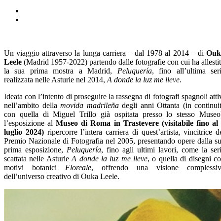
Un viaggio attraverso la lunga carriera – dal 1978 al 2014 – di
Ouk
Leele
(Madrid 1957-2022) partendo dalle fotografie con cui ha allesti
la sua prima mostra a Madrid,
Peluquería
, fino all’ultima ser
realizzata nelle Asturie nel 2014,
A donde la luz me lleve
.
Ideata con l’intento di proseguire la rassegna di fotografi spagnoli atti
nell’ambito della
movida madrileña
degli anni Ottanta (in continui
con quella di Miguel Trillo già ospitata presso lo stesso Museo
l’esposizione al
Museo di Roma in Trastevere (visitabile fino al
luglio 2024)
ripercorre l’intera carriera di quest’artista, vincitrice d
Premio Nazionale di Fotografia nel 2005, presentando opere dalla s
prima esposizione,
Peluquería
, fino agli ultimi lavori, come la ser
scattata nelle Asturie
A donde la luz me lleve
, o quella di disegni c
motivi botanici
Floreale
, offrendo una visione complessi
dell’universo creativo di Ouka Leele.