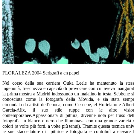
FLORALEZA 2004 Serigrafí a en papel
Nel corso della sua carriera Ouka Leele ha mantenuto la stes
ingenuità, freschezza e capacità di provocare con cui aveva inaugura
la prima mostra a Madrid indossando un maialino in testa. Sebbene s
conosciuta come la fotografa della Movida, e sia stata semp
circondata da artisti dell’epoca, come Ceseepe, el Hortelano e Alber
García-Alíx, il suo stile ruppe con le altre vision
contemporanee.Appassionata di pittura, divenne nota per l’uso del
fotografia in bianco e nero che illuminava con una grande varietà 
colori (a volte più forti, a volte più tenui). Tramite questa tecnica uni
le sue sfaccettature di pittrice e fotografa e contribuì a elevare 