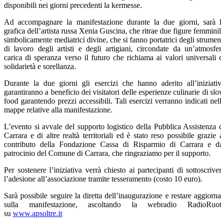
disponibili nei giorni precedenti la kermesse.
Ad accompagnare la manifestazione durante la due giorni, sarà 
grafica dell’artista russa Xenia Guscina, che ritrae due figure femminil
simbolicamente mediatrici divine, che si fanno portatrici degli strumen
di lavoro degli artisti e degli artigiani, circondate da un’atmosfe
carica di speranza verso il futuro che richiama ai valori universali 
solidarietà e sorellanza.
Durante la due giorni gli esercizi che hanno aderito all’iniziati
garantiranno a beneficio dei visitatori delle esperienze culinarie di sl
food garantendo prezzi accessibili. Tali esercizi verranno indicati nel
mappe relative alla manifestazione.
L’evento si avvale del supporto logistico della Pubblica Assistenza 
Carrara e di altre realtà territoriali ed è stato reso possibile grazie 
contributo della Fondazione Cassa di Risparmio di Carrara e d
patrocinio del Comune di Carrara, che ringraziamo per il supporto.
Per sostenere l’iniziativa verrà chiesto ai partecipanti di sottoscrive
l’adesione all’associazione tramite tesseramento (costo 10 euro).
Sarà possibile seguire la diretta dell’inaugurazione e restare aggiorna
sulla manifestazione, ascoltando la webradio RadioRuot
su
www.apsoltre.it