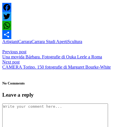
Facebook
Twitter
WhatsApp
Artigiani
Carrara
Carrara Studi Aperti
Scultura
Share
Previous post
Una movida Bárbara. Fotografie di Ouka Leele a Roma
Next post
CAMERA Torino. 150 fotografie di Margaret Bourke-White
No Comments
Leave a reply