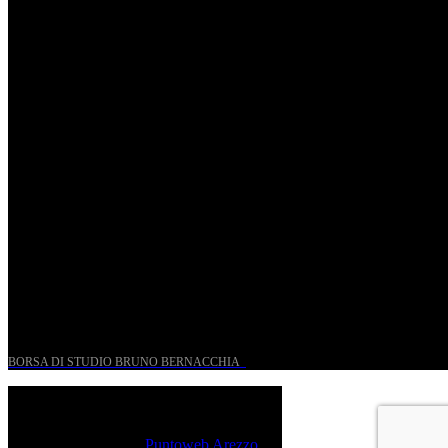
St. Matthew Passion according to Onofri
Sun, April 6.
Romantic Florence goes on tour!
Thu, January 29.
UN PROGETTO PER I GIOVANI STORICI
BORSA DI STUDIO BRUNO BERNACCHIA
@ 2026 PressRoom – All Rights Reserved.
Sito realizzato da
Puntoweb Arezzo