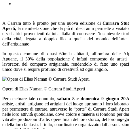
A Carrara tutto è pronto per una nuova edizione di
Carrara Stu
Aperti
, la manifestazione che da più di dieci anni permette a visitato
e visitatrici provenienti da tutta Italia di conoscere l’incantevole stor
della città, legata a doppio filo a quella del mondo dell’arte
dell’artigianato.
In questo comune di quasi 60mila abitanti, all’ombra delle Al
Apuane, il 30% della popolazione è infatti composto da artisti
lavoratori del comparto artigianale, rendendolo di fatto uno spaz
unico dove si respira profumo di creatività ad ogni angolo.
Opera di Elias Naman © Carrara Studi Aperti
Per celebrare tale connubio,
sabato 8 e domenica 9 giugno 202
artiste, artisti, artigiane ed artigiani del luogo apriranno i loro laborato
per permettere di entrare, attraverso le “porte” di Carrara Studi Apert
nelle loro attività quotidiane, dove colore e materia si fondono per da
vita alle produzioni d’arte: opere finali del loro sforzo, del loro ingeg
e della loro fantasia. Il tutto, coordinato e organizzato dall’associazio