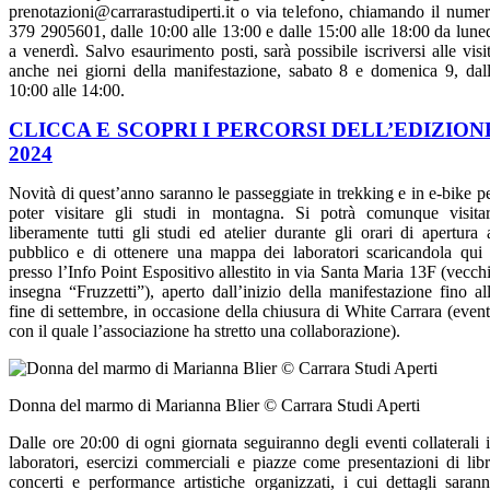
prenotazioni@carrarastudiperti.it o via telefono, chiamando il nume
379 2905601, dalle 10:00 alle 13:00 e dalle 15:00 alle 18:00 da lune
a venerdì. Salvo esaurimento posti, sarà possibile iscriversi alle visi
anche nei giorni della manifestazione, sabato 8 e domenica 9, dal
10:00 alle 14:00.
CLICCA E SCOPRI I PERCORSI DELL’EDIZION
2024
Novità di quest’anno saranno le passeggiate in trekking e in e-bike p
poter visitare gli studi in montagna. Si potrà comunque visita
liberamente tutti gli studi ed atelier durante gli orari di apertura 
pubblico e di ottenere una mappa dei laboratori scaricandola qui
presso l’Info Point Espositivo allestito in via Santa Maria 13F (vecch
insegna “Fruzzetti”), aperto dall’inizio della manifestazione fino al
fine di settembre, in occasione della chiusura di White Carrara (even
con il quale l’associazione ha stretto una collaborazione).
Donna del marmo di Marianna Blier © Carrara Studi Aperti
Dalle ore 20:00 di ogni giornata seguiranno degli eventi collaterali 
laboratori, esercizi commerciali e piazze come presentazioni di libr
concerti e performance artistiche organizzati, i cui dettagli saran