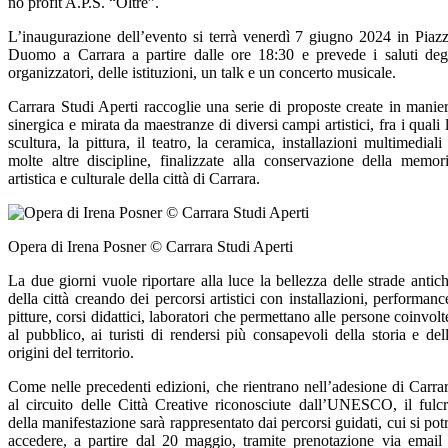
no profit A.P.S. “Oltre”.
L’inaugurazione dell’evento si terrà venerdì 7 giugno 2024 in Piaz
Duomo a Carrara a partire dalle ore 18:30 e prevede i saluti deg
organizzatori, delle istituzioni, un talk e un concerto musicale.
Carrara Studi Aperti raccoglie una serie di proposte create in manie
sinergica e mirata da maestranze di diversi campi artistici, fra i quali 
scultura, la pittura, il teatro, la ceramica, installazioni multimediali
molte altre discipline, finalizzate alla conservazione della memor
artistica e culturale della città di Carrara.
Opera di Irena Posner © Carrara Studi Aperti
La due giorni vuole riportare alla luce la bellezza delle strade antic
della città creando dei percorsi artistici con installazioni, performanc
pitture, corsi didattici, laboratori che permettano alle persone coinvolt
al pubblico, ai turisti di rendersi più consapevoli della storia e del
origini del territorio.
Come nelle precedenti edizioni, che rientrano nell’adesione di Carra
al circuito delle Città Creative riconosciute dall’UNESCO, il fulc
della manifestazione sarà rappresentato dai percorsi guidati, cui si pot
accedere, a partire dal 20 maggio, tramite prenotazione via email