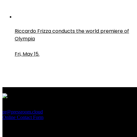
Riccardo Frizza conducts the world premiere of
Olympia
Fri, May 15.
PressRoom
pr@pressroom.cloud
Online Contact Form
MAGAZINE