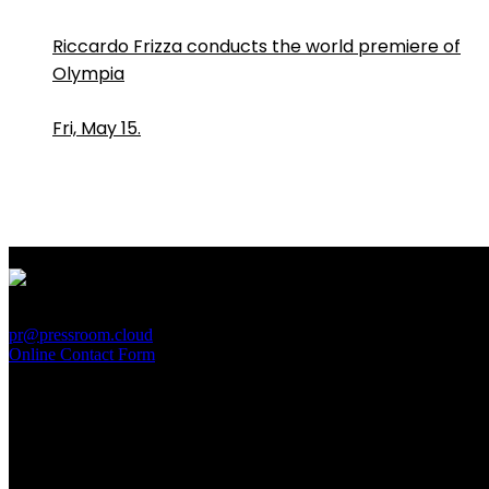
Riccardo Frizza conducts the world premiere of
Olympia
Fri, May 15.
PressRoom
pr@pressroom.cloud
Online Contact Form
MAGAZINE