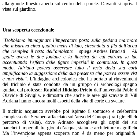
alla grande finestra aperta sul centro della parete. Davanti si apriva 
vista sul giardino.
Una scoperta eccezionale
“
Dobbiamo immaginare l’imperatore posto sulla pedana marmor
che misurava circa quattro metri di lato, circondata a filo dall’acq
che riempiva il resto dell’ambiente
– spiega Andrea Bruciati –
Al
spalle aveva le due fontane e la finestra da cui entrava la lu
accentuando l’effetto delle figure imperiali in controluce. In ques
modo, Adriano poteva osservare tutto il resto della sua cort
amplificando la suggestione della sua presenza che poteva essere vis
e non vista
”. L’indagine archeologica che ha portato al rinvenimen
del triclinio è stata condotta da un gruppo di archeologi spagno
guidati dal professor
Raphäel Hidalgo Prieto
dell’università Pablo 
Olavide di Siviglia, e dimostra che anche le aree già scavate di Vil
Adriana hanno ancora molti aspetti della vita di corte da svelare.
Il triclinio acquatico avrebbe poi ispirato il sontuoso e celeberri
complesso del Serapeo affacciato sull’area del Canopo (tra i gioielli d
percorso di visita), dove Adriano accoglieva gli ospiti dei su
banchetti imperiali, tra giochi d’acqua, statue e architetture magnifich
Ma l’invenzione appena scoperta non è da meno per originalità