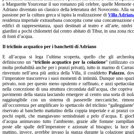
a Marguerite Yourcenar il suo romanzo più celebre, quelle Memorie 
Adriano diventato un classico della letteratura del Novecento. Alla s
passione per la cultura greca si ispira la realizzazione di
Villa Adrian
residenza imperiale extraurbana concepita come una concatenazione 
edifici di rappresentanza, spazi destinati al teatro e all’arte, ninfei
giardini a pochi chilometri dal centro abitato di Tibur, in una zona ric
di fonti d’acqua.
Il triclinio acquatico per i banchetti di Adriano
E all’acqua si lega l’ultima scoperta, quello che gli archeolo
definiscono un “
triclinio acquatico per la colazione
” (utilizzato c
molta probabilità anche per i pranzi privati), tutto in marmo di Carrar
rinvenuto nell’area più antica della Villa, il cosiddetto
Palazzo
, do
l’imperatore trascorreva i suoi momenti di intimità. Dunque uno spaz
privato, non per questo meno opulento e raffinato, e anzi spettacola
nella concezione di una struttura circondata dall’acqua, che copriva 
pavimento della stanza lasciando emergere al centro una sorta di isol
raggiungibile con un sistema di passerelle meccaniche, rimos
all’occorrenza per amplificare lo spettacolo del triclinio “galleggiante
riservato al banchetto mattutino della coppia imperiale e ai pranzi c
pochi ospiti, che mangiavano semisdraiati a pelo d’acqua. E gioc
d’acqua animavano tutto l’ambiente, grazie alle fontane zampillan
poste alle spalle dell’imperatore e azionate al bisogno; la luce d
mattino, invece, avrebbe invaso la stanza durante la colazione graz