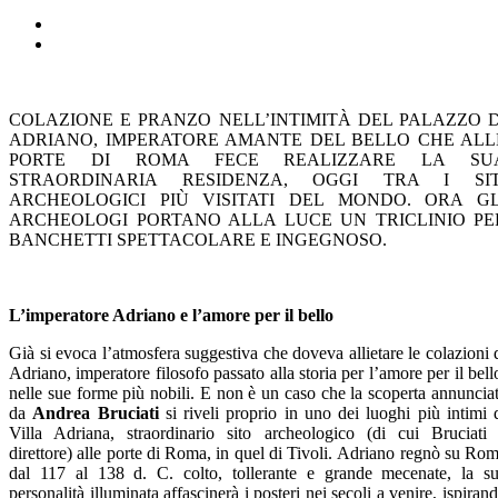
COLAZIONE E PRANZO NELL’INTIMITÀ DEL PALAZZO D
ADRIANO, IMPERATORE AMANTE DEL BELLO CHE ALL
PORTE DI ROMA FECE REALIZZARE LA SU
STRAORDINARIA RESIDENZA, OGGI TRA I SIT
ARCHEOLOGICI PIÙ VISITATI DEL MONDO. ORA GL
ARCHEOLOGI PORTANO ALLA LUCE UN TRICLINIO PE
BANCHETTI SPETTACOLARE E INGEGNOSO.
L’imperatore Adriano e l’amore per il bello
Già si evoca l’atmosfera suggestiva che doveva allietare le colazioni 
Adriano, imperatore filosofo passato alla storia per l’amore per il bell
nelle sue forme più nobili. E non è un caso che la scoperta annuncia
da
Andrea Bruciati
si riveli proprio in uno dei luoghi più intimi 
Villa Adriana, straordinario sito archeologico (di cui Bruciati
direttore) alle porte di Roma, in quel di Tivoli. Adriano regnò su Ro
dal 117 al 138 d. C. colto, tollerante e grande mecenate, la s
personalità illuminata affascinerà i posteri nei secoli a venire, ispiran