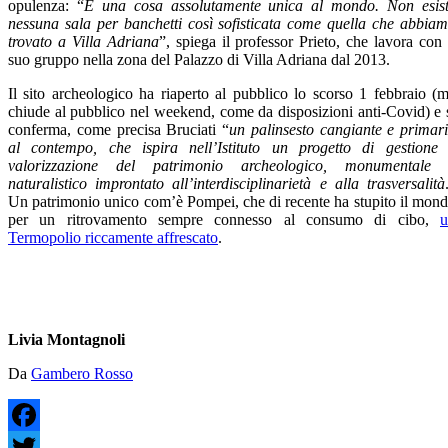
opulenza: “
È una cosa assolutamente unica al mondo. Non esis
nessuna sala per banchetti così sofisticata come quella che abbia
trovato a Villa Adriana
”, spiega il professor Prieto, che lavora con 
suo gruppo nella zona del Palazzo di Villa Adriana dal 2013.
Il sito archeologico ha riaperto al pubblico lo scorso 1 febbraio (
chiude al pubblico nel weekend, come da disposizioni anti-Covid) e 
conferma, come precisa Bruciati “
un palinsesto cangiante e primar
al contempo, che ispira nell’Istituto un progetto di gestione
valorizzazione del patrimonio archeologico, monumentale
naturalistico improntato all’interdisciplinarietà e alla trasversalità
Un patrimonio unico com’è Pompei, che di recente ha stupito il mon
per un ritrovamento sempre connesso al consumo di cibo,
u
Termopolio riccamente affrescato
.
Livia Montagnoli
Da
Gambero Rosso
Facebook