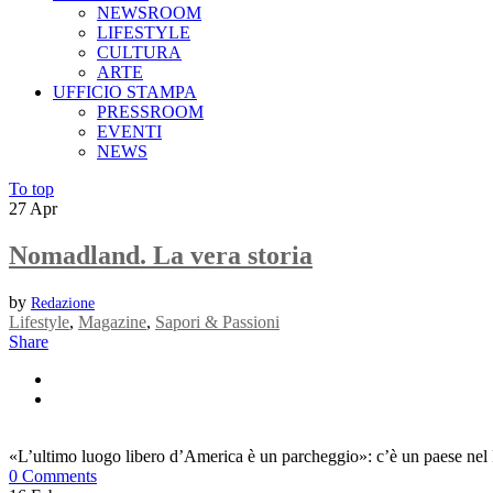
NEWSROOM
LIFESTYLE
CULTURA
ARTE
UFFICIO STAMPA
PRESSROOM
EVENTI
NEWS
To top
27
Apr
Nomadland. La vera storia
by
Redazione
Lifestyle
,
Magazine
,
Sapori & Passioni
Share
«L’ultimo luogo libero d’America è un parcheggio»: c’è un paese nel P
0 Comments