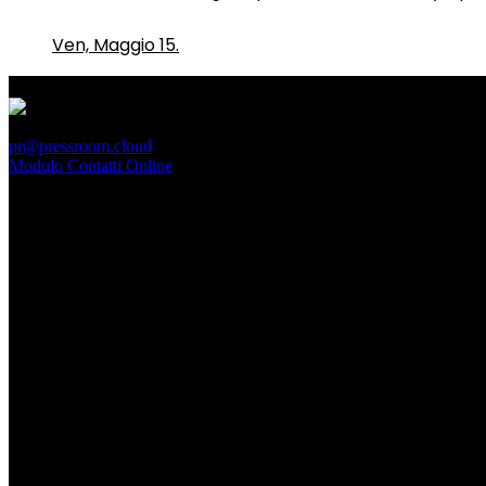
Ven, Maggio 15.
PressRoom
pr@pressroom.cloud
Modulo Contatti Online
MAGAZINE
LA PRINCIPESSA E LA GUERRIERA. Ovvero, di chi par
Dom, Giugno 28.