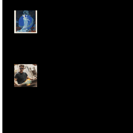
MAGAZINE
LA PRINCIPESSA E LA GUERRIERA. Ovvero, di chi par
Dom, Giugno 28.
GARBO acquisisce Alex Signoretti, eccellenza con
Sab, Aprile 11.