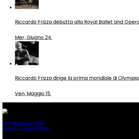
Riccardo Frizza debutta alla Royal Ballet and Oper
Mer, Giugno 24.
Riccardo Frizza dirige la prima mondiale di Olympia
Ven, Maggio 15.
PressRoom
pr@pressroom.cloud
Modulo Contatti Online