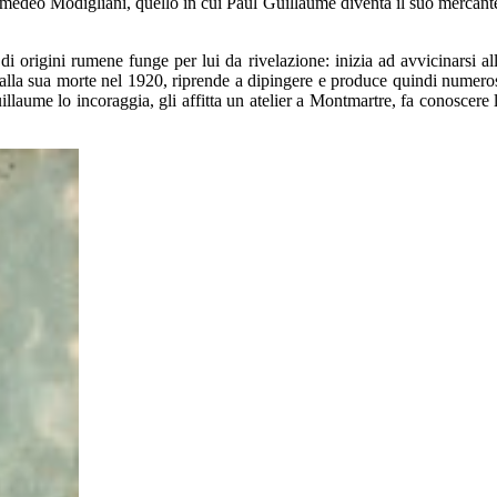
Amedeo Modigliani, quello in cui Paul Guillaume diventa il suo mercant
di origini rumene funge per lui da rivelazione: inizia ad avvicinarsi al
o alla sua morte nel 1920, riprende a dipingere e produce quindi numero
uillaume lo incoraggia, gli affitta un atelier a Montmartre, fa conoscere 