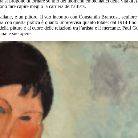
ra si propone di tornare su uno dei momenti emblematici della vita di 
no fare capire meglio la carriera dell’artista.
taliane, è un pittore. Il suo incontro con Constantin Brancusi, scultore 
tura con questa pratica è quanto improvvisa quanto totale: dal 1914 fin
lla pittura è al cuore delle relazioni tra l’artista e il mercante. Paul G
iona le sue opere.