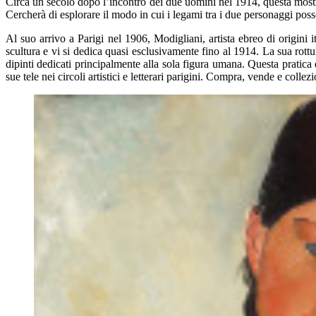
Circa un secolo dopo l’incontro dei due uomini nel 1914, questa most
Cercherà di esplorare il modo in cui i legami tra i due personaggi posso
Al suo arrivo a Parigi nel 1906, Modigliani, artista ebreo di origini i
scultura e vi si dedica quasi esclusivamente fino al 1914. La sua rot
dipinti dedicati principalmente alla sola figura umana. Questa pratica de
sue tele nei circoli artistici e letterari parigini. Compra, vende e collez