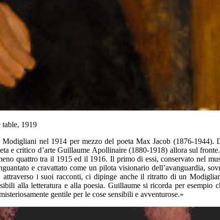
 table, 1919
rto Modigliani nel 1914 per mezzo del poeta Max Jacob (1876-1944). D
eta e critico d’arte Guillaume Apollinaire (1880-1918) allora sul fronte
 almeno quattro tra il 1915 ed il 1916. Il primo di essi, conservato nel m
, inguantato e cravattato come un pilota visionario dell’avanguardia, so
 attraverso i suoi racconti, ci dipinge anche il ritratto di un Modigliani
sibili alla letteratura e alla poesia. Guillaume si ricorda per esempi
isteriosamente gentile per le cose sensibili e avventurose.»