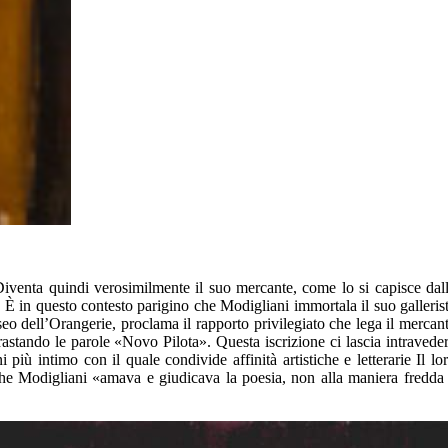
iventa quindi verosimilmente il suo mercante, come lo si capisce dal
. È in questo contesto parigino che Modigliani immortala il suo galleris
useo dell’Orangerie, proclama il rapporto privilegiato che lega il mercan
vrastando le parole «Novo Pilota». Questa iscrizione ci lascia intravede
 più intimo con il quale condivide affinità artistiche e letterarie Il lo
o che Modigliani «amava e giudicava la poesia, non alla maniera fredda