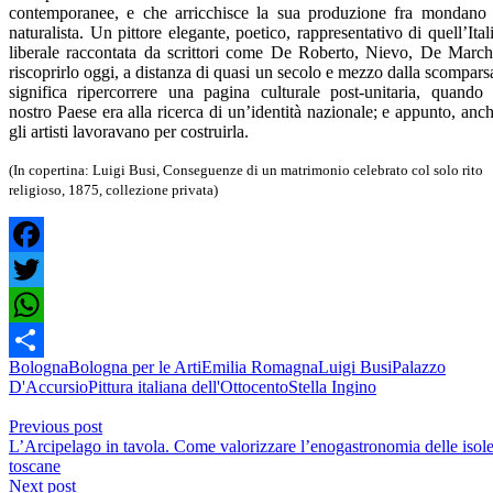
contemporanee, e che arricchisce la sua produzione fra mondano
naturalista. Un pittore elegante, poetico, rappresentativo di quell’Ital
liberale raccontata da scrittori come De Roberto, Nievo, De March
riscoprirlo oggi, a distanza di quasi un secolo e mezzo dalla scompars
significa ripercorrere una pagina culturale post-unitaria, quando 
nostro Paese era alla ricerca di un’identità nazionale; e appunto, anc
gli artisti lavoravano per costruirla.
(In copertina: Luigi Busi, Conseguenze di un matrimonio celebrato col solo rito
religioso, 1875, collezione privata)
Facebook
Twitter
WhatsApp
Bologna
Bologna per le Arti
Emilia Romagna
Luigi Busi
Palazzo
Condividi
D'Accursio
Pittura italiana dell'Ottocento
Stella Ingino
Previous post
L’Arcipelago in tavola. Come valorizzare l’enogastronomia delle isol
toscane
Next post