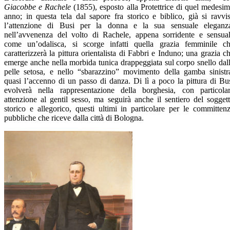
Giacobbe e Rachele
(1855), esposto alla Protettrice di quel medesi
anno; in questa tela dal sapore fra storico e biblico, già si ravvi
l’attenzione di Busi per la donna e la sua sensuale eleganz
nell’avvenenza del volto di Rachele, appena sorridente e sensua
come un’odalisca, si scorge infatti quella grazia femminile c
caratterizzerà la pittura orientalista di Fabbri e Induno; una grazia c
emerge anche nella morbida tunica drappeggiata sul corpo snello dal
pelle setosa, e nello “sbarazzino” movimento della gamba sinistr
quasi l’accenno di un passo di danza. Di lì a poco la pittura di Bu
evolverà nella rappresentazione della borghesia, con particola
attenzione al gentil sesso, ma seguirà anche il sentiero del sogget
storico e allegorico, questi ultimi in particolare per le committen
pubbliche che riceve dalla città di Bologna.