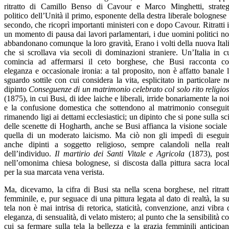
ritratto di Camillo Benso di Cavour e Marco Minghetti, strate
politico dell’Unità il primo, esponente della destra liberale bolognese 
secondo, che ricoprì importanti ministeri con e dopo Cavour. Ritratti 
un momento di pausa dai lavori parlamentari, i due uomini politici n
abbandonano comunque la loro gravità, Erano i volti della nuova Ital
che si scrollava via secoli di dominazioni straniere. Un’Italia in c
comincia ad affermarsi il ceto borghese, che Busi racconta c
eleganza e occasionale ironia: a tal proposito, non è affatto banale 
sguardo sottile con cui considera la vita, esplicitato in particolare n
dipinto
Conseguenze di un matrimonio celebrato col solo rito religio
(1875), in cui Busi, di idee laiche e liberali, irride bonariamente la no
e la confusione domestica che sottendono al matrimonio consegui
rimanendo ligi ai dettami ecclesiastici; un dipinto che si pone sulla sc
delle scenette di Hogharth, anche se Busi affianca la visione sociale
quella di un moderato laicismo. Ma ciò non gli impedì di esegui
anche dipinti a soggetto religioso, sempre calandoli nella real
dell’individuo.
Il martirio dei Santi Vitale e Agricola
(1873), pos
nell’omonima chiesa bolognese, si discosta dalla pittura sacra loca
per la sua marcata vena verista.
Ma, dicevamo, la cifra di Busi sta nella scena borghese, nel ritrat
femminile, e, pur seguace di una pittura legata al dato di realtà, la s
tela non è mai intrisa di retorica, staticità, convenzione, anzi vibra 
eleganza, di sensualità, di velato mistero; al punto che la sensibilità c
cui sa fermare sulla tela la bellezza e la grazia femminili anticipa