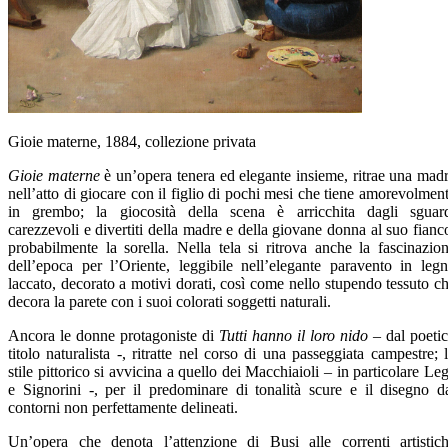
Gioie materne, 1884, collezione privata
Gioie materne
è un’opera tenera ed elegante insieme, ritrae una mad
nell’atto di giocare con il figlio di pochi mesi che tiene amorevolmen
in grembo; la giocosità della scena è arricchita dagli sguar
carezzevoli e divertiti della madre e della giovane donna al suo fianc
probabilmente la sorella. Nella tela si ritrova anche la fascinazio
dell’epoca per l’Oriente, leggibile nell’elegante paravento in leg
laccato, decorato a motivi dorati, così come nello stupendo tessuto c
decora la parete con i suoi colorati soggetti naturali.
Ancora le donne protagoniste di
Tutti hanno il loro nido
– dal poeti
titolo naturalista -, ritratte nel corso di una passeggiata campestre; 
stile pittorico si avvicina a quello dei Macchiaioli – in particolare Le
e Signorini -, per il predominare di tonalità scure e il disegno d
contorni non perfettamente delineati.
Un’opera che denota l’attenzione di Busi alle correnti artistic