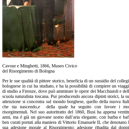
Cavour e Minghetti, 1866, Museo Civico
del Risorgimento di Bologna
Per le sue qualità di pittore storico, beneficia di un sussidio del colleg
bolognese in cui ha studiato, e ha la possibilità di compiere un viagg
di studio a Firenze, dove può ammirare le opere dei Macchiaioli e del
scuola naturalista toscana. Pur producendo ancora dipinti storici, la s
attenzione si concentra sul mondo borghese, quello della nuova Ital
che sta nascendo,e della quale ha seguito con favore i mo
risorgimentali. Nel suo autoritratto del 1860, Busi ha appena ventit
anni, ma è già un giovane uomo dall’aria elegante, con barba e baf
ben curati portati alla maniera di Vittorio Emanuele II, che denotano 
sua adesione morale al Risorgimento; adesione ribadita dal dopp