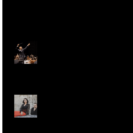
test
Fri, April 11.
St. Matthew Passion according to Onofri
Sun, April 6.
Romantic Florence goes on tour!