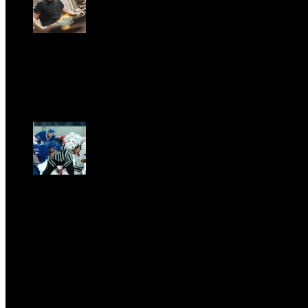
GARBO acquisisce Alex Signoretti, eccellenza
contemporanea del vetro di Murano
Sat, April 11.
CLASSIC RIVALRY. Nemmeno il fenomeno Heated
Rivalry sfugge al fascino senza
tempo della musica classica
Sat, February 28.
PRESSROOM