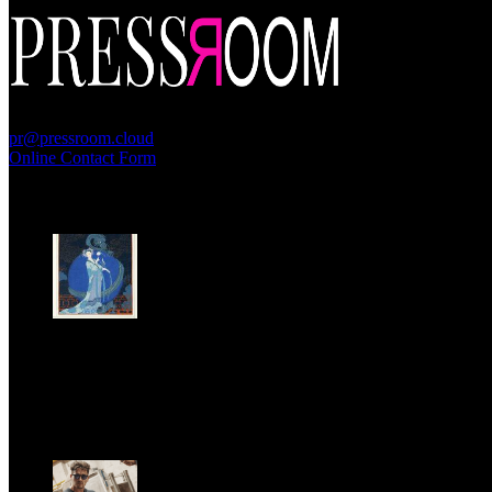
PressRoom
pr@pressroom.cloud
Online Contact Form
MAGAZINE
LA PRINCIPESSA E LA GUERRIERA. Ovvero, di chi
parliamo quando parliamo di Turandot?
Sun, June 28.