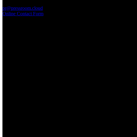
PressRoom
pr@pressroom.cloud
Online Contact Form
MAGAZINE
LA PRINCIPESSA E LA GUERRIERA. Ovvero, di chi
parliamo quando parliamo di Turandot?
Sun, June 28.
GARBO acquisisce Alex Signoretti, eccellenza