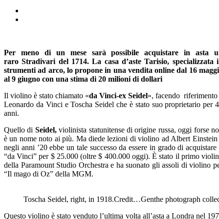
Per meno di un mese sarà possibile acquistare in asta u
raro Stradivari del 1714. La casa d’aste Tarisio, specializzata 
strumenti ad arco, lo propone in una vendita online dal 16 magg
al 9 giugno con una stima di 20 milioni di dollari
Il violino è stato chiamato «
da Vinci-ex Seidel
», facendo riferimento
Leonardo da Vinci e Toscha Seidel che è stato suo proprietario per 
anni.
Quello di
Seidel,
violinista statunitense di origine russa, oggi forse n
è un nome noto ai più. Ma diede lezioni di violino ad Albert Einstein
negli anni ’20 ebbe un tale successo da essere in grado di acquistare 
“da Vinci” per $ 25.000 (oltre $ 400.000 oggi). È stato il primo violi
della Paramount Studio Orchestra e ha suonato gli assoli di violino p
“Il mago di Oz” della MGM.
Toscha Seidel, right, in 1918.Credit…Genthe photograph collec
Questo violino è stato venduto l’ultima volta all’asta a Londra nel 19