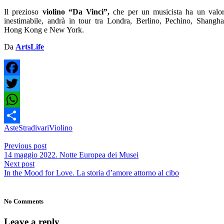
Il prezioso
violino “Da Vinci”,
che per un musicista ha un valo
inestimabile, andrà in tour tra Londra, Berlino, Pechino, Shangha
Hong Kong e New York.
Da
ArtsLife
Facebook
Twitter
WhatsApp
Aste
Stradivari
Violino
Share
Previous post
14 maggio 2022. Notte Europea dei Musei
Next post
In the Mood for Love. La storia d’amore attorno al cibo
No Comments
Leave a reply