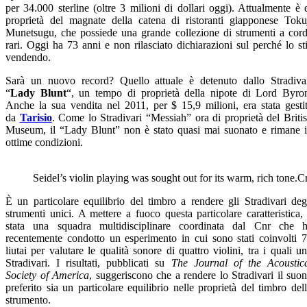
per 34.000 sterline (oltre 3 milioni di dollari oggi). Attualmente è 
proprietà del magnate della catena di ristoranti giapponese Toku
Munetsugu, che possiede una grande collezione di strumenti a cor
rari. Oggi ha 73 anni e non rilasciato dichiarazioni sul perché lo st
vendendo.
Sarà un nuovo record? Quello attuale è detenuto dallo Stradiva
“
Lady Blunt
“, un tempo di proprietà della nipote di Lord Byro
Anche la sua vendita nel 2011, per $ 15,9 milioni, era stata gesti
da
Tarisio
. Come lo Stradivari “Messiah” ora di proprietà del Briti
Museum, il “Lady Blunt” non è stato quasi mai suonato e rimane 
ottime condizioni.
Seidel’s violin playing was sought out for its warm, rich to
È un particolare equilibrio del timbro a rendere gli Stradivari deg
strumenti unici. A mettere a fuoco questa particolare caratteristica,
stata una squadra multidisciplinare coordinata dal Cnr che 
recentemente condotto un esperimento in cui sono stati coinvolti 
liutai per valutare le qualità sonore di quattro violini, tra i quali u
Stradivari. I risultati, pubblicati su
The Journal of the Acoustic
Society of America
, suggeriscono che a rendere lo Stradivari il suo
preferito sia un particolare equilibrio nelle proprietà del timbro del
strumento.