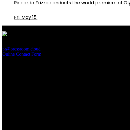
Riccardo Frizza conducts the world premiere of O
Fri, May 15.
PressRoom
pr@pressroom.cloud
Online Contact Form
MAGAZINE
LA PRINCIPESSA E LA GUERRIERA. Ovvero, di chi par
Sun, June 28.