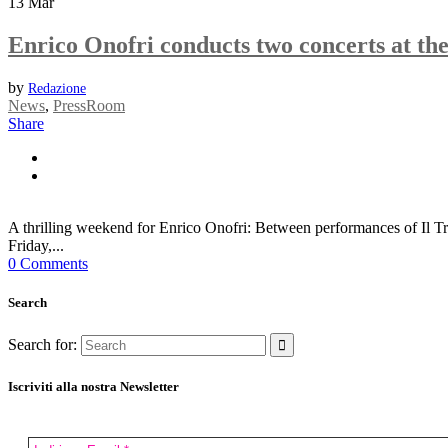
13
Mar
Enrico Onofri conducts two concerts at th
by
Redazione
News
,
PressRoom
Share
A thrilling weekend for Enrico Onofri: Between performances of Il Tri
Friday,...
0 Comments
Search
Search for:
Iscriviti alla nostra Newsletter