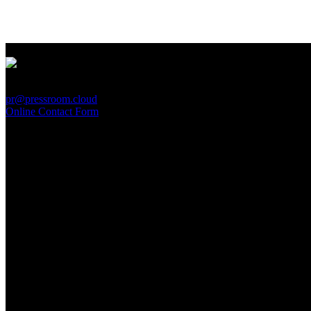
PressRoom
pr@pressroom.cloud
Online Contact Form
MAGAZINE
LA PRINCIPESSA E LA GUERRIERA. Ovvero, di chi
parliamo quando parliamo di Turandot?
Sun, June 28.