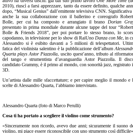
attivo ha diversi dischi: già dal suo primo lavoro
One More Time
(d
2010), riuscì a farsi apprezzare, tanto da essere definito, qualche an
dopo, “Musical Genius” dall’emittente televisiva CNN. Significativa
anche la sua collaborazione con il ballerino e coreografo Rober
Bolle, per cui ha composto e arrangiato il brano
Dorian Gra
presentato in prima mondiale durante alcune tappe del tour “Rober
Bolle & Friends 2018”, per poi portare lo stesso brano, lo scor
capodanno, in televisione per lo show di RaiUno
Danza con Me
, in c
Alessandro si è esibito davanti a 5 milioni di telespettatori. Ulti
fatica del violinista salentino è la pubblicazione dell’album
Alessand
Quarta plays Astor Piazzolla
, uscito quest’anno, tributo al riformato
del tango e strumentista d’avanguardia Astor Piazzolla. Il disc
candidato Grammy, è il primo al mondo, con sonorità jazz, registrato 
3D.
Un’artista dalle mille sfaccettature; e per capire meglio il mondo e 
scelte di Alessandro Quarta, l’abbiamo intervistato.
Alessandro Quarta (foto di Marco Perulli)
Cosa ti ha portato a scegliere il violino come strumento?
«Sinceramente non ricordo, avevo due anni; sicuramente il suono d
violino, mi piace essere riconoscibile con uno strumento così difficile»