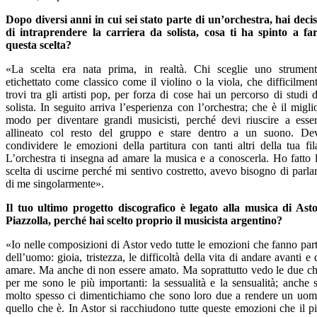
Dopo diversi anni in cui sei stato parte di un’orchestra, hai deci
di intraprendere la carriera da solista, cosa ti ha spinto a fa
questa scelta?
«La scelta era nata prima, in realtà. Chi sceglie uno strumen
etichettato come classico come il violino o la viola, che difficilmen
trovi tra gli artisti pop, per forza di cose hai un percorso di studi 
solista. In seguito arriva l’esperienza con l’orchestra; che è il migli
modo per diventare grandi musicisti, perché devi riuscire a esse
allineato col resto del gruppo e stare dentro a un suono. De
condividere le emozioni della partitura con tanti altri della tua fil
L’orchestra ti insegna ad amare la musica e a conoscerla. Ho fatto 
scelta di uscirne perché mi sentivo costretto, avevo bisogno di parla
di me singolarmente».
Il tuo ultimo progetto discografico è legato alla musica di Ast
Piazzolla, perché hai scelto proprio il musicista argentino?
«Io nelle composizioni di Astor vedo tutte le emozioni che fanno par
dell’uomo: gioia, tristezza, le difficoltà della vita di andare avanti e 
amare. Ma anche di non essere amato. Ma soprattutto vedo le due c
per me sono le più importanti: la sessualità e la sensualità; anche 
molto spesso ci dimentichiamo che sono loro due a rendere un uo
quello che è. In Astor si racchiudono tutte queste emozioni che il p