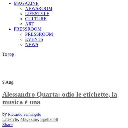
MAGAZINE
NEWSROOM
LIFESTYLE
CULTURE
ART
PRESSROOM
PRESSROOM
EVENTS
NEWS
To top
9
Aug
Alessandro Quarta: odio le etichette, la
musica è una
by
Riccardo Santangelo
Lifestyle
,
Magazine
,
Spettacoli
Share