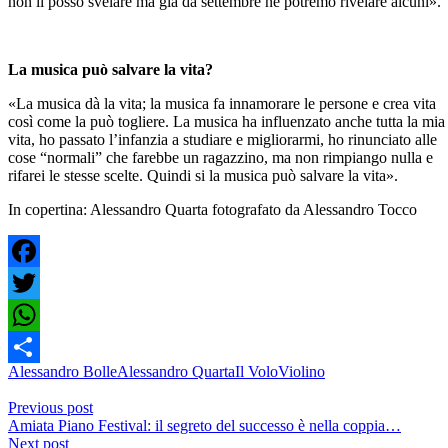
non li posso svelare ma già da settembre ne potremo rivelare alcuni».
La musica può salvare la vita?
«La musica dà la vita; la musica fa innamorare le persone e crea vita
così come la può togliere. La musica ha influenzato anche tutta la mia
vita, ho passato l’infanzia a studiare e migliorarmi, ho rinunciato alle
cose “normali” che farebbe un ragazzino, ma non rimpiango nulla e
rifarei le stesse scelte. Quindi si la musica può salvare la vita».
In copertina: Alessandro Quarta fotografato da Alessandro Tocco
Facebook
Twitter
WhatsApp
Alessandro Bolle
Alessandro Quarta
Il Volo
Violino
Share
Previous post
Amiata Piano Festival: il segreto del successo è nella coppia…
Next post