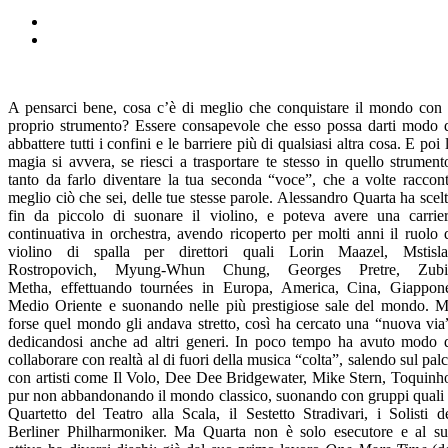
A pensarci bene, cosa c’è di meglio che conquistare il mondo con 
proprio strumento? Essere consapevole che esso possa darti modo 
abbattere tutti i confini e le barriere più di qualsiasi altra cosa. E poi 
magia si avvera, se riesci a trasportare te stesso in quello strument
tanto da farlo diventare la tua seconda “voce”, che a volte raccon
meglio ciò che sei, delle tue stesse parole. Alessandro Quarta ha scel
fin da piccolo di suonare il violino, e poteva avere una carrie
continuativa in orchestra, avendo ricoperto per molti anni il ruolo 
violino di spalla per direttori quali Lorin Maazel, Mstisl
Rostropovich, Myung-Whun Chung, Georges Pretre, Zubi
Metha, effettuando tournées in Europa, America, Cina, Giappon
Medio Oriente e suonando nelle più prestigiose sale del mondo. 
forse quel mondo gli andava stretto, così ha cercato una “nuova via
dedicandosi anche ad altri generi. In poco tempo ha avuto modo 
collaborare con realtà al di fuori della musica “colta”, salendo sul pal
con artisti come Il Volo, Dee Dee Bridgewater, Mike Stern, Toquinh
pur non abbandonando il mondo classico, suonando con gruppi quali 
Quartetto del Teatro alla Scala, il Sestetto Stradivari, i Solisti d
Berliner Philharmoniker. Ma Quarta non è solo esecutore e al s