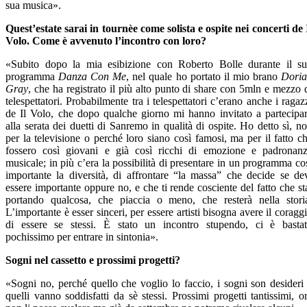
sua musica».
Quest’estate sarai in tournèe come solista e ospite nei concerti de 
Volo. Come è avvenuto l’incontro con loro?
«Subito dopo la mia esibizione con Roberto Bolle durante il s
programma
Danza Con Me
, nel quale ho portato il mio brano
Dori
Gray
, che ha registrato il più alto punto di share con 5mln e mezzo 
telespettatori. Probabilmente tra i telespettatori c’erano anche i ragaz
de Il Volo, che dopo qualche giorno mi hanno invitato a partecipa
alla serata dei duetti di Sanremo in qualità di ospite. Ho detto sì, n
per la televisione o perché loro siano così famosi, ma per il fatto c
fossero così giovani e già così ricchi di emozione e padronan
musicale; in più c’era la possibilità di presentare in un programma co
importante la diversità, di affrontare “la massa” che decide se de
essere importante oppure no, e che ti rende cosciente del fatto che st
portando qualcosa, che piaccia o meno, che resterà nella stori
L’importante è esser sinceri, per essere artisti bisogna avere il coragg
di essere se stessi. È stato un incontro stupendo, ci è basta
pochissimo per entrare in sintonia».
Sogni nel cassetto e prossimi progetti?
«Sogni no, perché quello che voglio lo faccio, i sogni son desideri
quelli vanno soddisfatti da sè stessi. Prossimi progetti tantissimi, o