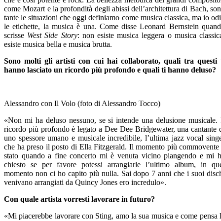
come Mozart e la profondità degli abissi dell’architettura di Bach, so
tante le situazioni che oggi definiamo come musica classica, ma io od
le etichette, la musica è una. Come disse Leonard Bernstein quan
scrisse
West Side Story
: non esiste musica leggera o musica classic
esiste musica bella e musica brutta.
Sono molti gli artisti con cui hai collaborato, quali tra questi 
hanno lasciato un ricordo più profondo e quali ti hanno deluso?
Alessandro con Il Volo (foto di Alessandro Tocco)
«Non mi ha deluso nessuno, se si intende una delusione musicale. 
ricordo più profondo è legato a Dee Dee Bridgewater, una cantante 
uno spessore umano e musicale incredibile, l’ultima jazz vocal sing
che ha preso il posto di Ella Fitzgerald. Il momento più commovente
stato quando a fine concerto mi è venuta vicino piangendo e mi 
chiesto se per favore potessi arrangiarle l’ultimo album, in qu
momento non ci ho capito più nulla. Sai dopo 7 anni che i suoi disc
venivano arrangiati da Quincy Jones ero incredulo».
Con quale artista vorresti lavorare in futuro?
«Mi piacerebbe lavorare con Sting, amo la sua musica e come pensa 