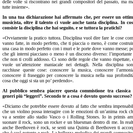
delle volte si riscontrano nei grandi compositori del passato, ma m
tutte insieme».
In una tua dichiarazione hai affermato che, per essere un otti
musicista, oltre il talento ci vuole anche tanta disciplina. In co
consiste la disciplina che hai seguito, e se tuttora la pratichi?
«Ovviamente la pratico tuttora. Disciplina vuol dire fare le cose co
vanno fatte, in modo perfetto, che ti piaccia o meno, è come costrui
una casa in modo perfetto con i muri e le porte dove vanno messe; p
che gli interni piacciano o meno è un discorso diverso: l’importante
che non ti crolli addosso. Ci sono delle regole che vanno rispettate, 
vuole un’attenzione maniacale nei dettagli. Nella disciplina so
racchiuse queste cose: conoscere la musica, conoscere l’armoni
conoscere il fraseggio per conoscere la musica nella sua profondit
cosa che oggi si sta un po’ perdendo».
Al pubblico sembra piacere questa commistione tra classica
generi più “leggeri”. Secondo te a cosa è dovuto questo successo?
«Diciamo che potrebbe essere dovuto al fatto che sembra impensabi
che un violino possa interagire con le emozioni di un’anima rock c
va a sentire allo stadio Vasco o i Rolling Stones. Io in primis a
suonare il rock, sono un rocker e un bluesman dentro di me. In real
anche Beethoven è rock, se senti una Quinta di Beethoven ti accor
che è così potente e rock. La bellezza melodica dei grandi composito