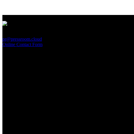
PressRoom
pr@pressroom.cloud
Online Contact Form
MAGAZINE
LA PRINCIPESSA E LA GUERRIERA. Ovvero, di chi
parliamo quando parliamo di Turandot?
Sun, June 28.