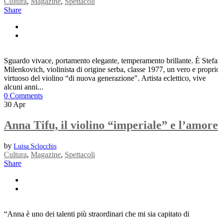
Cultura
,
Magazine
,
Spettacoli
Share
Sguardo vivace, portamento elegante, temperamento brillante. È Stef
Milenkovich, violinista di origine serba, classe 1977, un vero e propri
virtuoso del violino “di nuova generazione". Artista eclettico, vive
alcuni anni...
0 Comments
30
Apr
Anna Tifu, il violino “imperiale” e l’amore
by
Luisa Sclocchis
Cultura
,
Magazine
,
Spettacoli
Share
“Anna è uno dei talenti più straordinari che mi sia capitato di