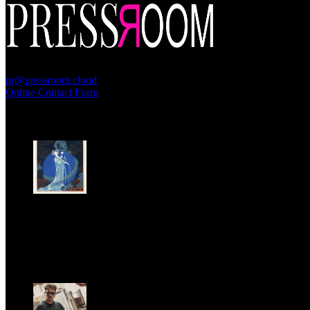
PressRoom
pr@pressroom.cloud
Online Contact Form
MAGAZINE
LA PRINCIPESSA E LA GUERRIERA. Ovvero, di chi
parliamo quando parliamo di Turandot?
Sun, June 28.