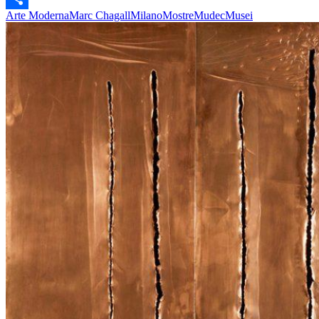
Arte Moderna
Marc Chagall
Milano
Mostre
Mudec
Musei
Share