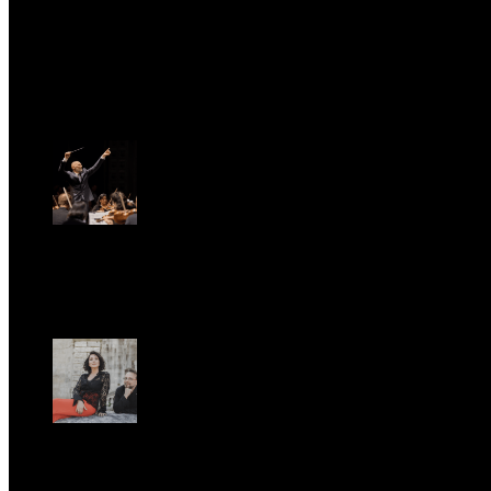
test
Fri, April 11.
St. Matthew Passion according to Onofri
Sun, April 6.
Romantic Florence goes on tour!