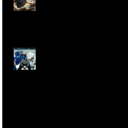
GARBO acquisisce Alex Signoretti, eccellenza
contemporanea del vetro di Murano
Sat, April 11.
CLASSIC RIVALRY. Nemmeno il fenomeno Heated
Rivalry sfugge al fascino senza
tempo della musica classica
Sat, February 28.
PRESSROOM