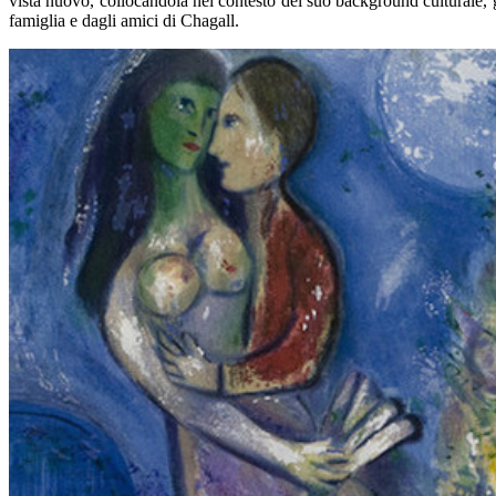
vista nuovo, collocandola nel contesto del suo background culturale, g
famiglia e dagli amici di Chagall.