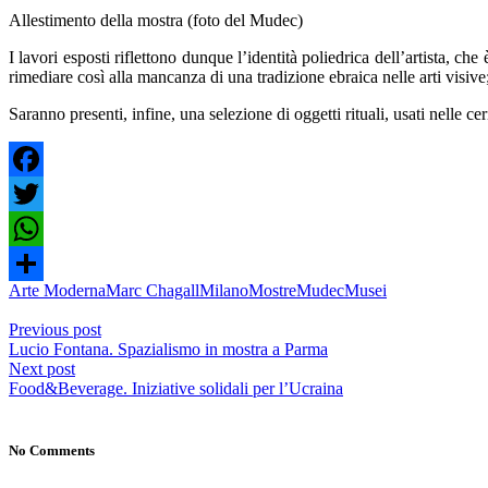
Allestimento della mostra (foto del Mudec)
I lavori esposti riflettono dunque l’identità poliedrica dell’artista, ch
rimediare così alla mancanza di una tradizione ebraica nelle arti visive;
Saranno presenti, infine, una selezione di oggetti rituali, usati nelle 
Facebook
Twitter
WhatsApp
Arte Moderna
Marc Chagall
Milano
Mostre
Mudec
Musei
Condividi
Previous post
Lucio Fontana. Spazialismo in mostra a Parma
Next post
Food&Beverage. Iniziative solidali per l’Ucraina
No Comments