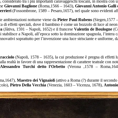
 considerato tra i più importanti caravaggeschi toscani, in mostra con u
ome
Giovanni Baglione
(Roma,1566 – 1643),
Giovanni Antonio Galli 
errieri
(Fossombrone, 1589 – Pesaro,1657), nel quale sono evidenti aff
este ambientazioni notturne viene da
Pieter Paul Rubens
(Siegen,1577 –
a di effetti speciali, dove il bambino è come un bozzolo di luce al neon 
ra
(Jàtiva, 1591 – Napoli, 1652) e il francese
Valentin de Boulogne
(C
i stabilisce a Napoli, all’epoca sotto la dominazione spagnola, l’intera c
 innovativi soprattutto per l’invenzione una luce strisciante e uniforme, dai
aracciolo
(Napoli, 1578 – 1635), la cui produzione è pregna di effetti lu
la realtà in favore di una rappresentazione di carattere teatrale con note
Alessandro Turchi detto l’Orbetto
(Verona ,1578 – Roma,16
ma,1647),
Maestro dei Vignaioli
(attivo a Roma (?) durante il secondo
colo),
Pietro Della Vecchia
(Venezia, 1603 – Vicenza, 1678),
Antoni