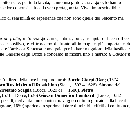
i pittori che, per tutta la vita, hanno inseguito Caravaggio, lo hanno
te le loro opere è la luce la vera protagonista. Viva, imprescindibile,
calco di sensibilità ed esperienze che non sono quelle del Seicento ma
 un frutto
, un’opera giovanile, intima, pura, riempita di luce soffice
so espositivo, e ci troviamo di fronte all’immagine più importante d
a e l’arrivo a Siracusa come pala per l’altare maggiore della basilica 
alle Gallerie degli Uffizi e concesso in mostra fino a marzo:
Il Cavadent
l’utilizzo della luce in cupi notturni:
Baccio Ciarpi
(Barga,1574 –
co Rustici detto il Rustichino
(Siena, 1592 – 1626),
Simone del
Girolamo Scaglia
(Lucca, 1620 ca. – 1686),
Pietro
a,1571 – Roma,1626)
Giovan Domenico Lombardi
(Lucca, 1682 –
speciali, deriva da uno spunto caravaggesco, tutto giocato sulla luce di
gnone, 1650) spericolato sperimentatore di mirabili effetti di controluce