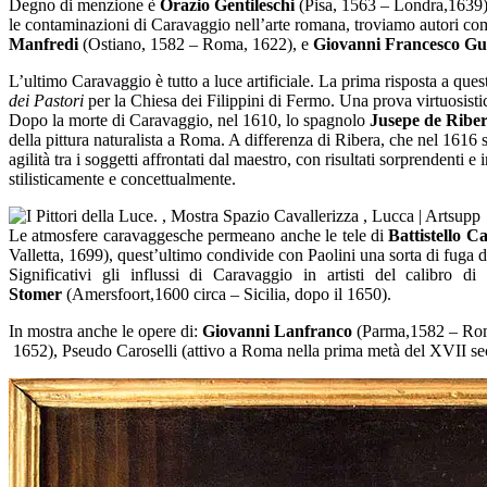
Degno di menzione è
Orazio Gentileschi
(Pisa, 1563 – Londra,1639),
le contaminazioni di Caravaggio nell’arte romana, troviamo autori c
Manfredi
(Ostiano, 1582 – Roma, 1622), e
Giovanni Francesco Gu
L’ultimo Caravaggio è tutto a luce artificiale. La prima risposta a qu
dei Pastori
per la Chiesa dei Filippini di Fermo. Una prova virtuosistic
Dopo la morte di Caravaggio, nel 1610, lo spagnolo
Jusepe de Ribe
della pittura naturalista a Roma. A differenza di Ribera, che nel 1616 s
agilità tra i soggetti affrontati dal maestro, con risultati sorprendenti e
stilisticamente e concettualmente.
Le atmosfere caravaggesche permeano anche le tele di
Battistello C
Valletta, 1699), quest’ultimo condivide con Paolini una sorta di fuga dal
Significativi gli influssi di Caravaggio in artisti del calibro di
Stomer
(Amersfoort,1600 circa – Sicilia, dopo il 1650).
In mostra anche le opere di:
Giovanni Lanfranco
(Parma,1582 – Ro
1652), Pseudo Caroselli (attivo a Roma nella prima metà del XVII se