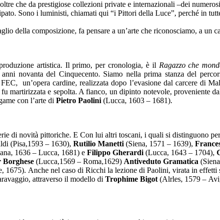
 oltre che da prestigiose collezioni private e internazionali –dei numeros
ipato. Sono i luministi, chiamati qui “i Pittori della Luce”, perché in tut
l taglio della composizione, fa pensare a un’arte che riconosciamo, a un 
oduzione artistica. Il primo, per cronologia, è il
Ragazzo che monda
li anni novanta del Cinquecento. Siamo nella prima stanza del percor
 FEC, un’opera cardine, realizzata dopo l’evasione dal carcere di Malt
 fu martirizzata e sepolta. A fianco, un dipinto notevole, proveniente d
egame con l’arte di
Pietro Paolini
(Lucca, 1603 – 1681).
 di novità pittoriche. E Con lui altri toscani, i quali si distinguono per 
ldi (Pisa,1593 – 1630),
Rutilio Manetti
(Siena, 1571 – 1639),
Frances
riana, 1636 – Lucca, 1681) e
Filippo Gherardi
(Lucca, 1643 – 1704),
er Borghese
(Lucca,1569 – Roma,1629)
Antiveduto Gramatica
(Sien
1675). Anche nel caso di Ricchi la lezione di Paolini, virata in effetti 
Caravaggio, attraverso il modello di
Trophime Bigot
(Alrles, 1579 – Avi