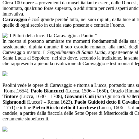
Circa 100 opere – provenienti da musei italiani e esteri, dalle Diocesi,
incontrato, qualcuno forse superato, o addirittura per certi aspetti antic
innovativa.
Caravaggio
è così grande perché tutto, nei suoi dipinti, dalla luce a
quelle di ogni secolo in cui sia stato presente e centrale l’uomo.
In mostra si possono ammirare tre momenti fondamentali della sua pr
rassicurante, dipinta durante il suo esordio romano, alla metà deg
Caravaggio maturo: il
Seppellimento di Santa Lucia
, appartenente al
Santa Lucia al Sepolcro, nel sito dove, secondo la tradizione, la santa
che rappresenta a pieno la rivoluzione di Caravaggio e testimonia il l
Paolini vede le opere di Caravaggio e ritorna a Lucca, portando una serie
Roma,1654),
Paolo Biancucci
(Lucca, 1596 – 1650), Orazio Rimina
Tintore
(Lucca, 1630 – 1708),
Giovanni Coli
(San Quirico di Valle
Sigismondi
(Lucca? – Roma,1623),
Paolo Guidotti detto il Cavali
1751) e infine
Pietro Ricchi detto il Lucchese
(Lucca, 1606 – Udine, 
candele, a partire dalla fiaccola delle Sette Opere di Misericordia di 
certamente stupefacenti.