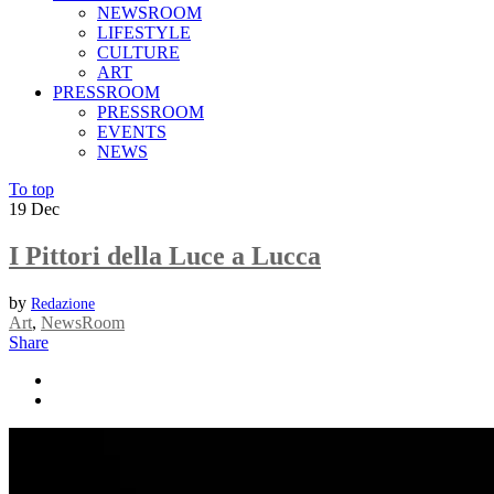
NEWSROOM
LIFESTYLE
CULTURE
ART
PRESSROOM
PRESSROOM
EVENTS
NEWS
To top
19
Dec
I Pittori della Luce a Lucca
by
Redazione
Art
,
NewsRoom
Share