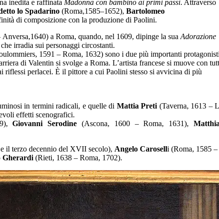
na inedita e raffinata
Madonna con bambino ai primi passi
. Attraverso
detto lo Spadarino
(Roma,1585–1652),
Bartolomeo
inità di composizione con la produzione di Paolini.
 Anversa,1640) a Roma, quando, nel 1609, dipinge la sua
Adorazione
che irradia sui personaggi circostanti.
oulommiers, 1591 – Roma, 1632) sono i due più importanti protagonist
arriera di Valentin si svolge a Roma. L’artista francese si muove con tut
 riflessi perlacei. È il pittore a cui Paolini stesso si avvicina di più
minosi in termini radicali, e quelle di
Mattia Preti
(Taverna, 1613 – 
voli effetti scenografici.
49),
Giovanni Serodine
(Ascona, 1600 – Roma, 1631),
Matthi
 e il terzo decennio del XVII secolo),
Angelo Carosell
i (Roma, 1585 –
o Gherardi
(Rieti, 1638 – Roma, 1702).