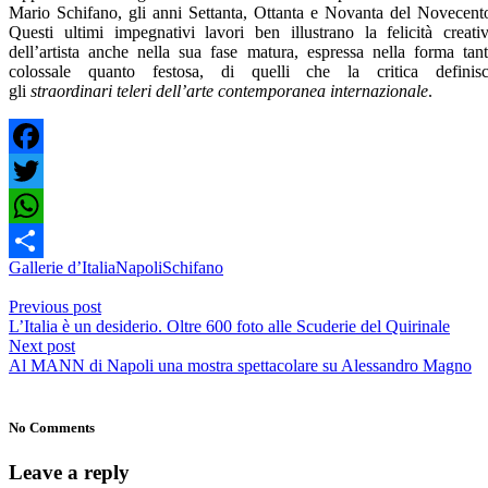
Mario Schifano, gli anni Settanta, Ottanta e Novanta del Novecent
Questi ultimi impegnativi lavori ben illustrano la felicità creati
dell’artista anche nella sua fase matura, espressa nella forma tan
colossale quanto festosa, di quelli che la critica definis
gli
straordinari teleri dell’arte contemporanea internazionale
.
Facebook
Twitter
WhatsApp
Gallerie d’Italia
Napoli
Schifano
Share
Previous post
L’Italia è un desiderio. Oltre 600 foto alle Scuderie del Quirinale
Next post
Al MANN di Napoli una mostra spettacolare su Alessandro Magno
No Comments
Leave a reply