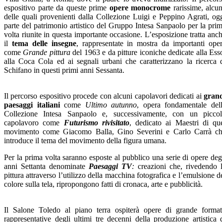
espositivo parte da queste prime
opere monocrome
rarissime, alcu
delle quali provenienti dalla Collezione Luigi e Peppino Agrati, og
parte del patrimonio artistico del Gruppo Intesa Sanpaolo per la pri
volta riunite in questa importante occasione. L’esposizione tratta anc
il
tema delle insegne
, rappresentate in mostra da importanti ope
come
Grande pittura
del 1963 e da pitture iconiche dedicate alla Ess
alla Coca Cola ed ai segnali urbani che caratterizzano la ricerca 
Schifano in questi primi anni Sessanta.
Il percorso espositivo procede con alcuni capolavori dedicati ai
gran
paesaggi italiani
come
Ultimo autunno
, opera fondamentale del
Collezione Intesa Sanpaolo e, successivamente, con un picco
capolavoro come
Futurismo rivisitato
, dedicato ai Maestri di qu
movimento come Giacomo Balla, Gino Severini e Carlo Carrà c
introduce il tema del movimento della figura umana.
Per la prima volta saranno esposte al pubblico una serie di opere deg
anni Settanta denominate
Paesaggi TV
:
creazioni che, rivedendo 
pittura attraverso l’utilizzo della macchina fotografica e l’emulsione d
colore sulla tela, ripropongono fatti di cronaca, arte e pubblicità.
Il Salone Toledo al piano terra ospiterà opere di grande forma
rappresentative degli ultimi tre decenni della produzione artistica 