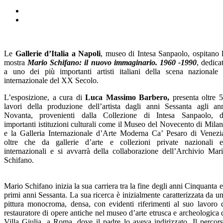
Le
Gallerie d’Italia a Napoli
, museo di Intesa Sanpaolo, ospitano 
mostra
Mario Schifano: il nuovo immaginario. 1960 -1990
, dedica
a uno dei più importanti artisti italiani della scena nazionale
internazionale del XX Secolo.
L’esposizione, a cura di
Luca Massimo Barbero,
presenta oltre 
lavori della produzione dell’artista dagli anni Sessanta agli an
Novanta, provenienti dalla Collezione di Intesa Sanpaolo, 
importanti istituzioni culturali come il Museo del Novecento di Mila
e la Galleria Internazionale d’Arte Moderna Ca’ Pesaro di Venezi
oltre che da gallerie d’arte e collezioni private nazionali 
internazionali e si avvarrà della collaborazione dell’Archivio Mar
Schifano.
Mario Schifano
inizia la sua carriera tra la fine degli anni Cinquanta e
primi anni Sessanta. La sua ricerca è inizialmente caratterizzata da u
pittura monocroma, densa, con evidenti riferimenti al suo lavoro 
restauratore di opere antiche nel museo d’arte etrusca e archeologica 
Villa Giulia, a Roma, dove il padre lo aveva indirizzato. Il percor