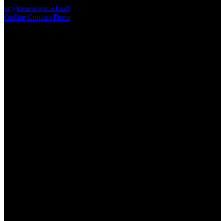
pr@pressroom.cloud
Online Contact Form
MAGAZINE
LA PRINCIPESSA E LA GUERRIERA. Ovvero, di chi
parliamo quando parliamo di Turandot?
Sun, June 28.
GARBO acquisisce Alex Signoretti, eccellenza