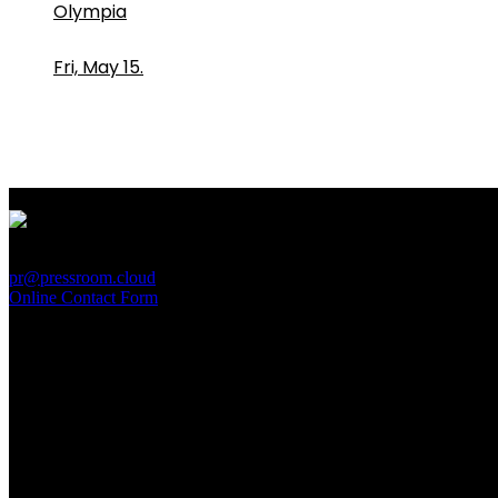
Olympia
Fri, May 15.
PressRoom
pr@pressroom.cloud
Online Contact Form
MAGAZINE