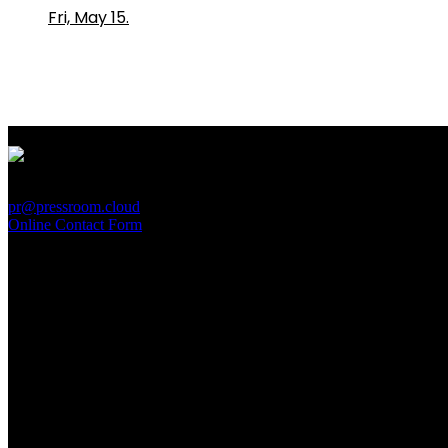
Fri, May 15.
PressRoom
pr@pressroom.cloud
Online Contact Form
MAGAZINE
LA PRINCIPESSA E LA GUERRIERA. Ovvero, di chi
parliamo quando parliamo di Turandot?