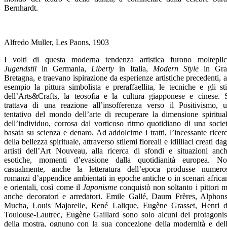
Bernhardt.
Alfredo Muller, Les Paons, 1903
I volti di questa moderna tendenza artistica furono molteplic
Jugendstil
in Germania,
Liberty
in Italia,
Modern Style
in Gra
Bretagna, e traevano ispirazione da esperienze artistiche precedenti, 
esempio la pittura simbolista e preraffaellita, le tecniche e gli sti
dell’Arts&Crafts, la teosofia e la cultura giapponese e cinese. 
trattava di una reazione all’insofferenza verso il Positivismo, 
tentativo del mondo dell’arte di recuperare la dimensione spiritua
dell’individuo, corrosa dal vorticoso ritmo quotidiano di una socie
basata su scienza e denaro. Ad addolcirne i tratti, l’incessante ricer
della bellezza spirituale, attraverso stilemi floreali e idilliaci creati dag
artisti dell’Art Nouveau, alla ricerca di sfondi e situazioni anc
esotiche, momenti d’evasione dalla quotidianità europea. N
casualmente, anche la letteratura dell’epoca produsse numero
romanzi d’appendice ambientati in epoche antiche o in scenari africa
e orientali, così come il
Japonisme
conquistò non soltanto i pittori 
anche decoratori e arredatori. Emile Gallé, Daum Frères, Alphon
Mucha, Louis Majorelle, René Lalique, Eugène Grasset, Henri 
Toulouse-Lautrec, Eugène Gaillard sono solo alcuni dei protagonis
della mostra, ognuno con la sua concezione della modernità e del