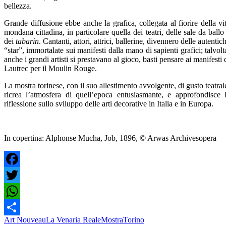
bellezza.
Grande diffusione ebbe anche la grafica, collegata al fiorire della vi
mondana cittadina, in particolare quella dei teatri, delle sale da ballo
dei
tabarin
. Cantanti, attori, attrici, ballerine, divennero delle autentic
“star”, immortalate sui manifesti dalla mano di sapienti grafici; talvolt
anche i grandi artisti si prestavano al gioco, basti pensare ai manifesti 
Lautrec per il Moulin Rouge.
La mostra torinese, con il suo allestimento avvolgente, di gusto teatral
ricrea l’atmosfera di quell’epoca entusiasmante, e approfondisce 
riflessione sullo sviluppo delle arti decorative in Italia e in Europa.
In copertina: Alphonse Mucha, Job, 1896, © Arwas Archivesopera
Facebook
Twitter
WhatsApp
Art Nouveau
La Venaria Reale
Mostra
Torino
Share