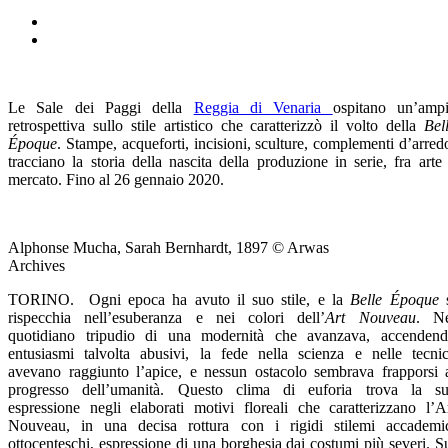
Le Sale dei Paggi della
Reggia di Venaria
ospitano un’amp
retrospettiva sullo stile artistico che caratterizzò il volto della
Bel
Époque
. Stampe, acqueforti, incisioni, sculture, complementi d’arred
tracciano la storia della nascita della produzione in serie, fra arte
mercato. Fino al 26 gennaio 2020.
Alphonse Mucha, Sarah Bernhardt, 1897 © Arwas
Archives
TORINO. Ogni epoca ha avuto il suo stile, e la
Belle Époque
s
rispecchia nell’esuberanza e nei colori dell’
Art Nouveau
. Ne
quotidiano tripudio di una modernità che avanzava, accenden
entusiasmi talvolta abusivi, la fede nella scienza e nelle tecni
avevano raggiunto l’apice, e nessun ostacolo sembrava frapporsi 
progresso dell’umanità. Questo clima di euforia trova la s
espressione negli elaborati motivi floreali che caratterizzano l’A
Nouveau, in una decisa rottura con i rigidi stilemi accademi
ottocenteschi, espressione di una borghesia dai costumi più severi. S