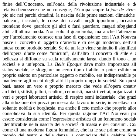
finire dell’Ottocento, sull’onda della rivoluzione industriale e d
relativo benessere che ne consegue, l’Europa scopre la
joie de vivre
:
pic nic nei parchi cittadini, la nascita delle prime stazioni climatiche
balneari, i casinò, le corse dei cavalli negli ippodromi, occasio
mondane dove guardare gli altri e farsi guardare, magari sfoggian
abiti all’ultima moda. Non solo il guardaroba, ma anche l’attenzio
per l’arredamento conosce una fase di espansione; con l’Art Nouve
nasce il concetto di oggetto d’arredo e di design moderno, dell’ar
intesa come prodotto seriale. Se da un lato viene sminuito il significa
dell’opera d’arte come “unicum”, dall’altro il concetto di stile e 
bellezza si diffonde su scala relativamente larga, dando il tono a u
società e a un’epoca. La
Belle Époque
dava molta importanza al
status sociale, e sfoggiare un certo tipo di abito, o poter esibire n
proprio salotto un particolare oggetto o mobilio, era indispensabile p
mantenere agli occhi degli altri il proprio rango in società. Su ques
basi, nasce un vero e proprio mercato che vede all’opera creativ
architetti, stilisti, pittori, scultori, ceramisti, maestri vetrai, organizzati 
veri e propri laboratori artistici di respiro semi industriale, che graz
alla riduzione dei prezzi permessa dal lavoro in serie, intercettava n
soltanto nobiltà e borghesia, ma anche il ceto medio che proprio allo
consolidava la sua identità. Per questa ragione l’Art Nouveau p
essere considerata come l’espressione artistica di un fenomeno social
identificabile nella nascita della società di massa e dei consumi. Co
come di una moderna figura femminile, che ha le sue prime eroine n
mondo del teatro e della danza, a cominciare dalla celebre Sar